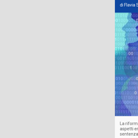
di Flavia
La riform
aspetti e
sentenza,