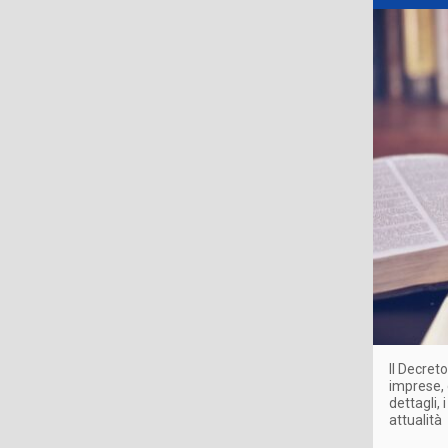
Il Decret
imprese, c
dettagli,
attualità