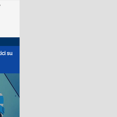
o
ici su