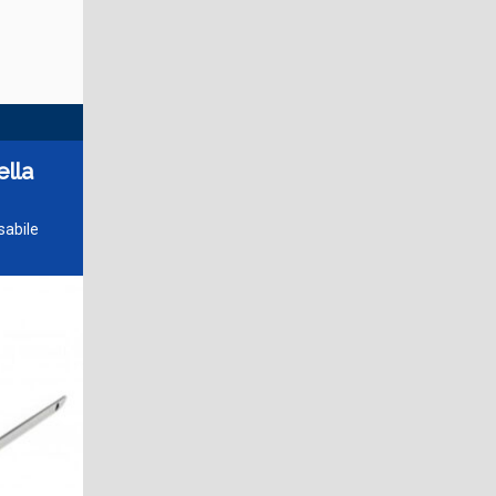
ella
sabile