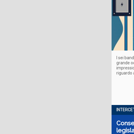
I sei ban
grande occ
impressio
riguardo 
INTERCE
Conser
legisl