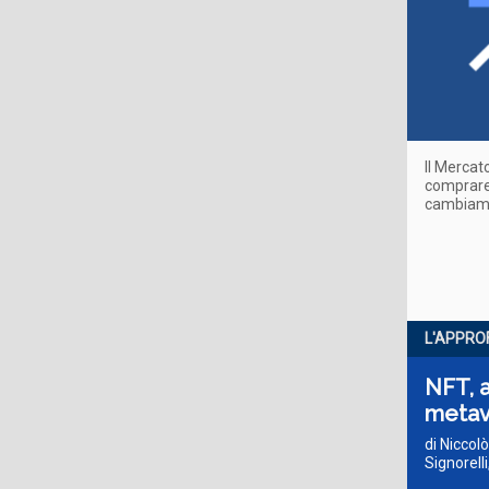
Il Mercat
comprare 
cambiame
L'APPRO
NFT, a
metav
di Niccol
Signorell