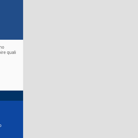
ono
ire quali
o