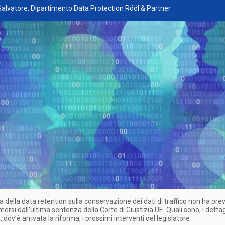
 Salvatore, Dipartimento Data Protection Rödl & Partner
a della data retention sulla conservazione dei dati di traffico non ha pre
mersi dall’ultima sentenza della Corte di Giustizia UE. Quali sono, i dettag
 dov’è arrivata la riforma, i prossimi interventi del legislatore