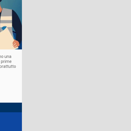
ano una
e prime
prattutto