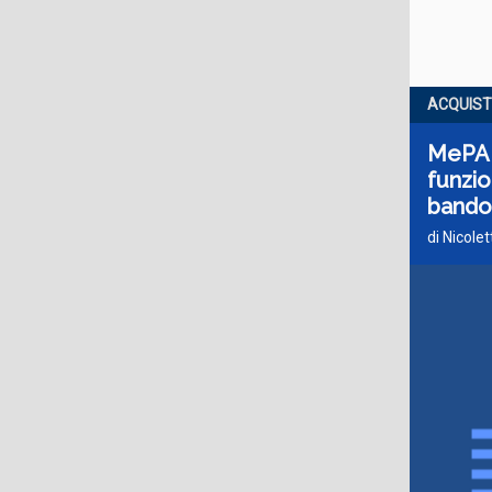
ACQUISTI
MePA (
funzio
bando
di Nicole