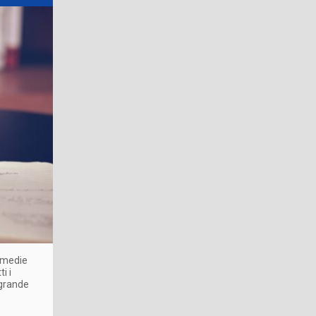
e medie
i i
 grande