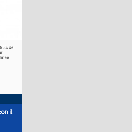
l’85% dei
ar
linee
on il