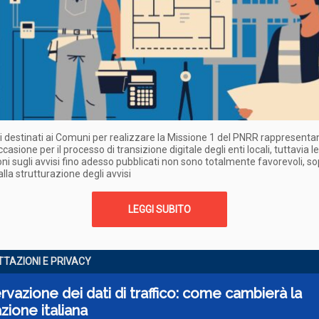
di destinati ai Comuni per realizzare la Missione 1 del PNRR rappresent
asione per il processo di transizione digitale degli enti locali, tuttavia l
ni sugli avvisi fino adesso pubblicati non sono totalmente favorevoli, so
alla strutturazione degli avvisi
LEGGI SUBITO
TTAZIONI E PRIVACY
vazione dei dati di traffico: come cambierà la
azione italiana