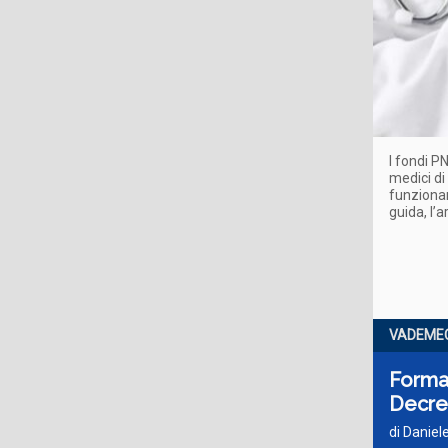
I fondi P
medici di
funzionar
guida, l’a
VADEME
Formaz
Decret
di Daniel