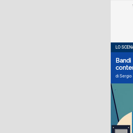
LO SCEN
Bandi 
conten
di Sergio