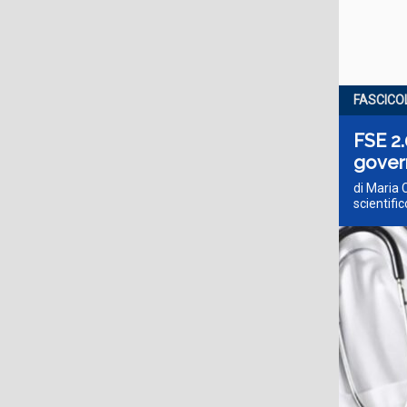
FASCICO
FSE 2.
gover
di Maria 
scientif