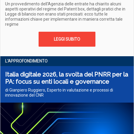
Un provvedimento dell'Agenzia delle entrate ha chiarito alcuni
aspetti operativi del regime del Patent box, dettagli pratici che in
Legge di bilancio non erano stati precisati: ecco tutte le
informazioni chiave per implementare in maniera corretta tale
regime
LEGGI SUBITO
L'APPROFONDIMENTO
Italia digitale 2026, la svolta del PNRR per la
PA: focus su enti locali e governance
di Gianpiero Ruggiero, Esperto in valutazione e processi di
innovazione del CNR