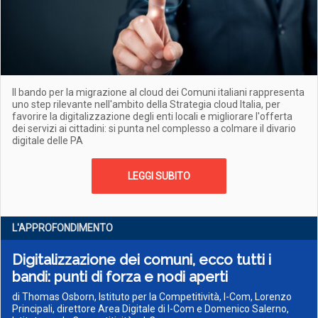
Il bando per la migrazione al cloud dei Comuni italiani rappresenta
uno step rilevante nell'ambito della Strategia cloud Italia, per
favorire la digitalizzazione degli enti locali e migliorare l'offerta
dei servizi ai cittadini: si punta nel complesso a colmare il divario
digitale delle PA
LEGGI SUBITO
L'APPROFONDIMENTO
Digitalizzazione dei comuni, ecco tutti i
bandi: punti di forza e nodi aperti
di Thomas Osborn, Istituto per la Competitività, I-Com, Lorenzo
Principali, direttore Area Digitale di I-Com e Domenico Salerno,