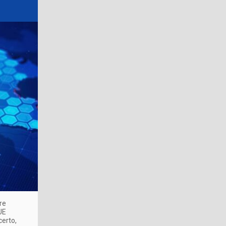
re
UE
certo,