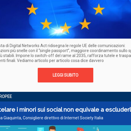
ta di Digital Networks Act ridisegna le regole UE delle comunicazioni:
zioni più snelle con il “single passport”, maggiore coordinamento sullo s
iù stabili. Impone lo switch-off del rame al 2035, rafforza tutele e tras
tenti finali. Vediamo articolo per articolo cosa dice davvero
LEGGI SUBITO
UROPEE
elare i minori sui social non equivale a escluderl
a Giaquinta, Consigliere direttivo di Internet Society Italia