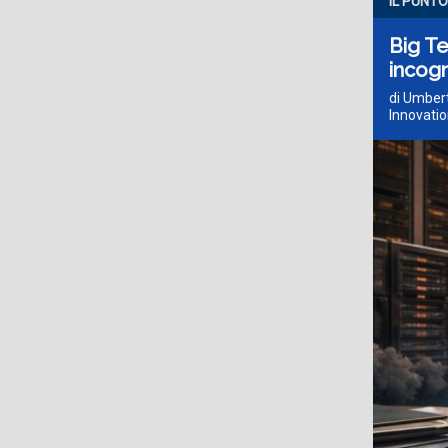
IL PUNTO
Big Te
incogn
di Umbert
Innovatio