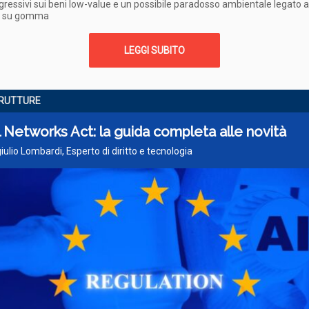
egressivi sui beni low-value e un possibile paradosso ambientale legato a
o su gomma
LEGGI SUBITO
RUTTURE
l Networks Act: la guida completa alle novità
iulio Lombardi, Esperto di diritto e tecnologia