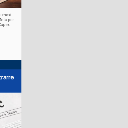
ui maxi
 Meta per
Capex.
trarre