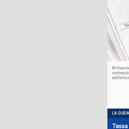
AI Overvi
contenuto
dell'info
LA GUID
Tassa 