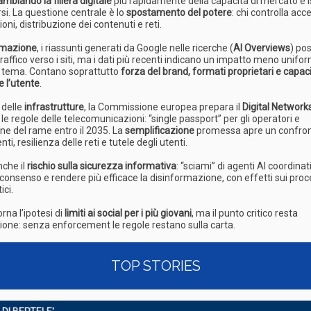
ambiando la filiera digitale
più rapidamente della capacità di mercato e is
rsi. La questione centrale è lo
spostamento del potere
: chi controlla acc
oni, distribuzione dei contenuti e reti.
ormazione
, i riassunti generati da Google nelle ricerche (
AI Overviews
) po
 traffico verso i siti, ma i dati più recenti indicano un impatto meno unifo
i tema. Contano soprattutto
forza del brand, formati proprietari e capaci
e l’utente
.
 delle
infrastrutture
, la Commissione europea prepara il
Digital Network
e le regole delle telecomunicazioni: “single passport” per gli operatori e
ne del rame entro il 2035. La
semplificazione
promessa apre un confron
ti, resilienza delle reti e tutele degli utenti.
che il
rischio sulla sicurezza informativa
: “sciami” di agenti AI coordina
consenso e rendere più efficace la disinformazione, con effetti sui proc
ci.
orna l’ipotesi di
limiti ai social per i più giovani
, ma il punto critico resta
zione: senza enforcement le regole restano sulla carta.
TOP STORIES