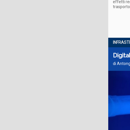
effetti r
trasport
INFRAST
Digita
di Antong