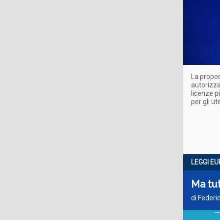
La propos
autorizza
licenze p
per gli u
LEGGI E
Ma tut
di Federic