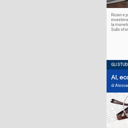
Ricavi e 
investime
la moneti
Sullo sfo
GLI STUD
AI, ec
di Alessa