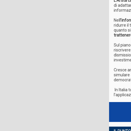
L’AI sta c
di adatta
informazi
Nel
l’inf
ridurre il
quanto s
trattener
Sul piano
riscriver
dismissio
investimen
Cresce an
simulare 
democrati
In Italia t
l’applica