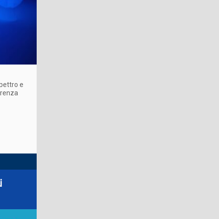
pettro e
parenza
i