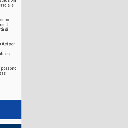
tituzioni
esso alle
ssono
rme di
tà di
s Act
per
to su
ti possono
essi