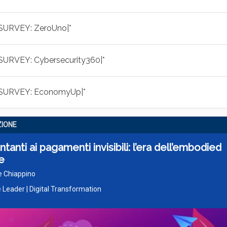
|SURVEY: ZeroUno|*
|SURVEY: Cybersecurity360|*
|SURVEY: EconomyUp|*
ZIONE
ntanti ai pagamenti invisibili: l’era dell’embodied
e
e Chiappino
 Leader | Digital Transformation