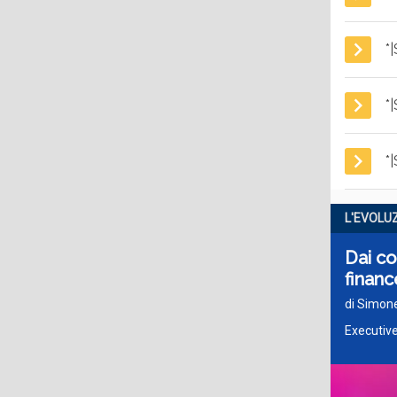
*
*
*
L'EVOLU
Dai co
financ
di Simon
Executive