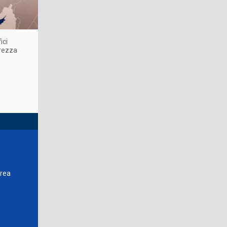
ici
urezza
vrea