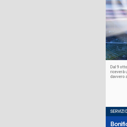
Dal 9 ott
riceverà 
davvero a
SERVIZI
Bonifi