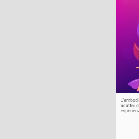
L’embodie
adattivi 
esperienz