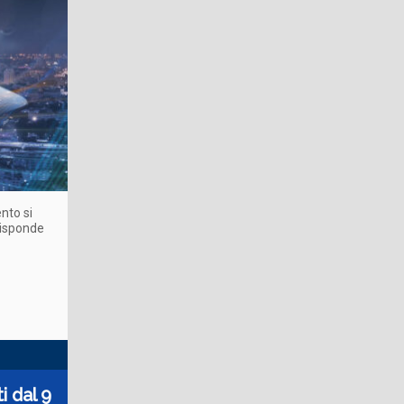
nto si
risponde
i dal 9