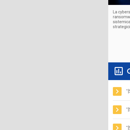
La cybers
ransomwar
sistemica
strategici
*
*
*