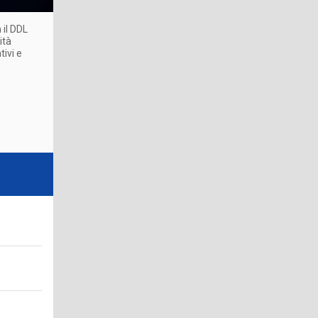
 il DDL
ità
tivi e