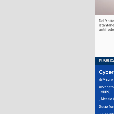
Dal 9 ott
istantane
antifrode
PUBBLIC
Cyber 
di Mauro 
avvocato 
Torino)
, Alessio 
Socio fon