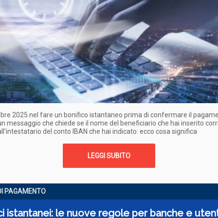
obre 2025 nel fare un bonifico istantaneo prima di confermare il pagame
un messaggio che chiede se il nome del beneficiario che hai inserito cor
ll'intestatario del conto IBAN che hai indicato: ecco cosa significa
LEGGI SUBITO
 DI PAGAMENTO
ci istantanei: le nuove regole per banche e utent