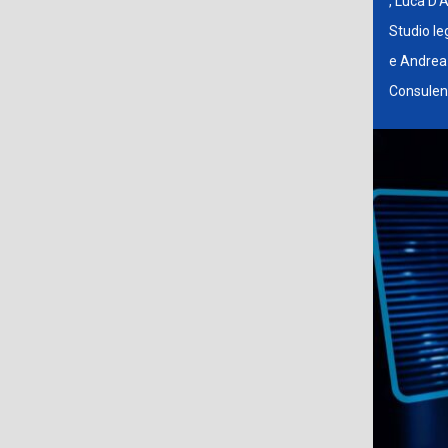
, Luca D'
Studio le
e Andrea
Consulen