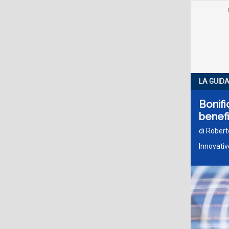
LA GUID
Bonifi
benefi
di Robert
Innovati