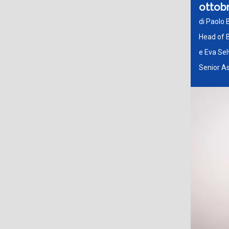
ottob
di Paolo 
Head of 
e Eva Sel
Senior A