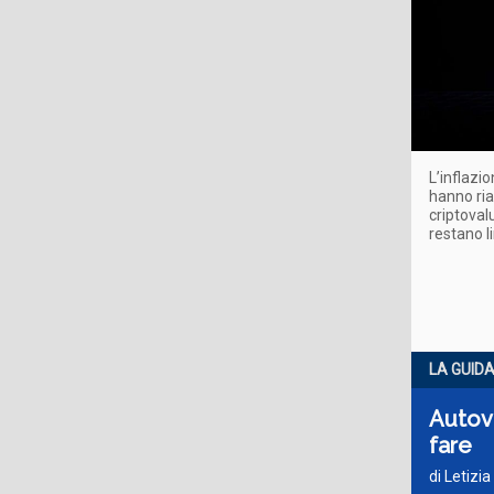
L’inflazi
hanno ria
criptovalu
restano li
LA GUID
Autova
fare
di Letizi