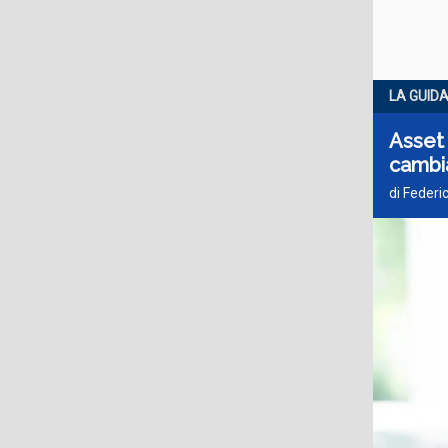
LA GUID
Asset 
cambi
di Federi