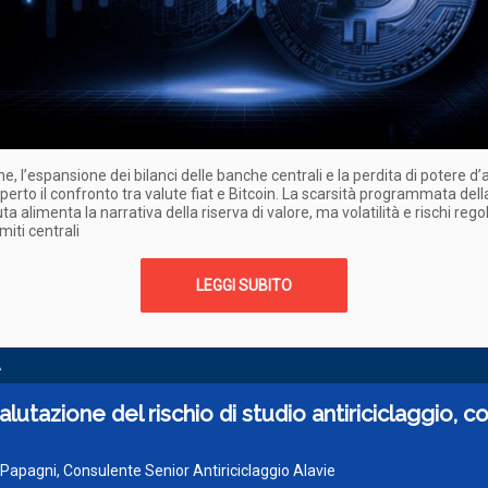
one, l’espansione dei bilanci delle banche centrali e la perdita di potere d
perto il confronto tra valute fiat e Bitcoin. La scarsità programmata dell
ta alimenta la narrativa della riserva di valore, ma volatilità e rischi re
miti centrali
LEGGI SUBITO
A
lutazione del rischio di studio antiriciclaggio, 
a Papagni, Consulente Senior Antiriciclaggio Alavie