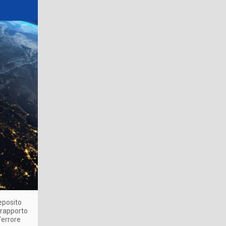
deposito
l rapporto
’errore