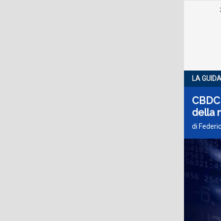
LA GUID
CBDC e
della
di Federi