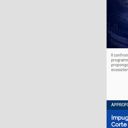
Il confro
programma
propongon
ecosistem
APPROF
Impugn
Corte 