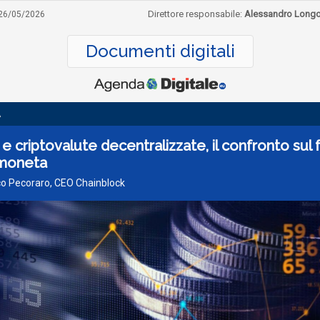
Direttore responsabile:
Alessandro Long
26/05/2026
Documenti digitali
A
 criptovalute decentralizzate, il confronto sul 
 moneta
co Pecoraro, CEO Chainblock