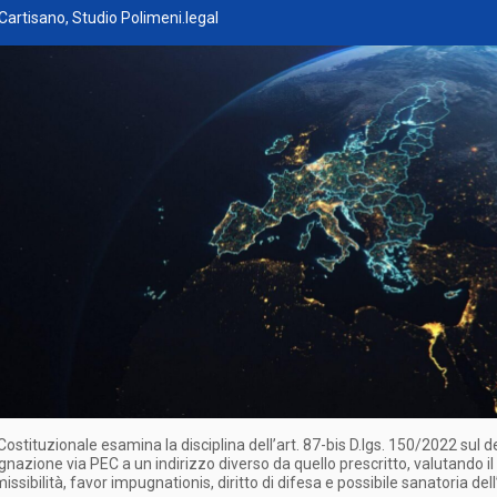
Cartisano, Studio Polimeni.legal
Costituzionale esamina la disciplina dell’art. 87-bis D.lgs. 150/2022 sul 
gnazione via PEC a un indirizzo diverso da quello prescritto, valutando i
ssibilità, favor impugnationis, diritto di difesa e possibile sanatoria dell