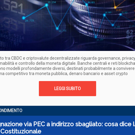
nto tra CBDC e criptovalute decentralizzate riguarda governance, privacy
bilità e controllo della moneta digitale. Banche centrali e reti blockcha
o modelli profondamente diversi, destinati probabilmente a convivere 
a competitivo tra moneta pubblica, denaro bancario e asset crypto
LEGGI SUBITO
ONDIMENTO
azione via PEC a indirizzo sbagliato: cosa dice l
Costituzionale