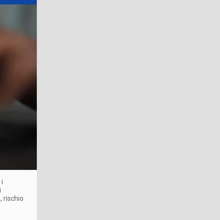
i
i
 rischio