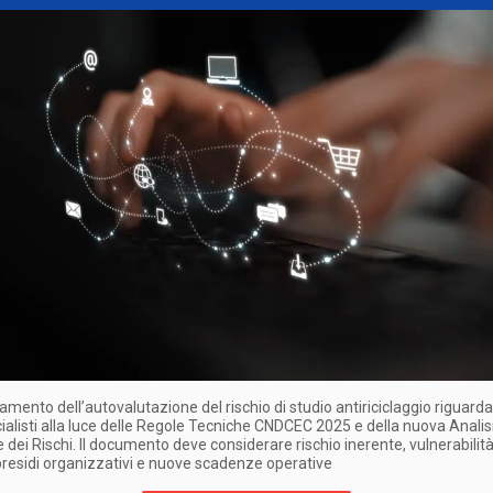
amento dell’autovalutazione del rischio di studio antiriciclaggio riguarda 
listi alla luce delle Regole Tecniche CNDCEC 2025 e della nuova Analis
 dei Rischi. Il documento deve considerare rischio inerente, vulnerabilità,
presidi organizzativi e nuove scadenze operative