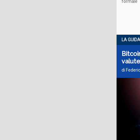
formale
LA GUID
Bitcoi
valute
di Federi