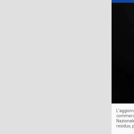
L’aggiorn
commercia
Nazionale
residuo, 