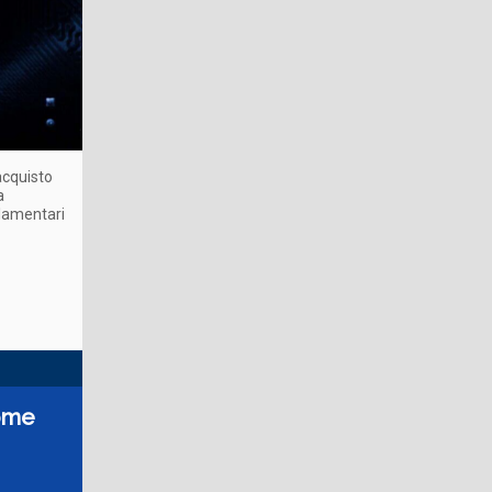
’acquisto
a
golamentari
come