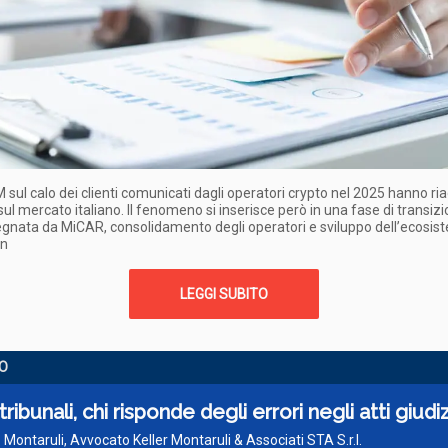
M sul calo dei clienti comunicati dagli operatori crypto nel 2025 hanno ria
 sul mercato italiano. Il fenomeno si inserisce però in una fase di transiz
gnata da MiCAR, consolidamento degli operatori e sviluppo dell’ecosis
in
LEGGI SUBITO
O
tribunali, chi risponde degli errori negli atti giudiz
 Montaruli, Avvocato Keller Montaruli & Associati STA S.r.l.