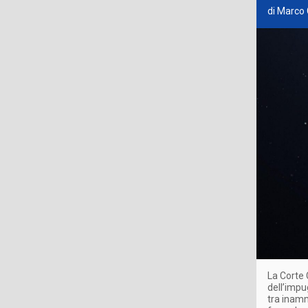
di Marco 
La Corte 
dell’impu
tra inammi