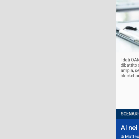
I dati OA
dibattito
ampia, se
blockcha
SCENARI
AI nei 
di Matteo