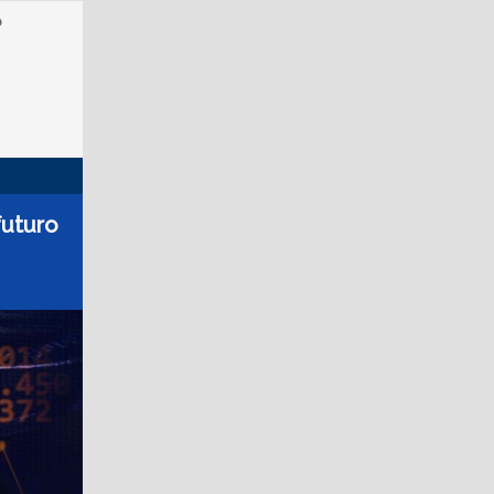
o
futuro