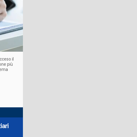
cceso il
ione più
tema
iari