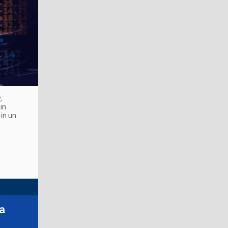
,
in
in un
a