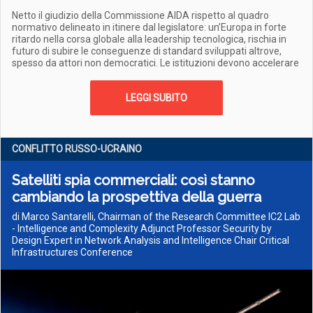
Netto il giudizio della Commissione AIDA rispetto al quadro
normativo delineato in itinere dal legislatore: un’Europa in forte
ritardo nella corsa globale alla leadership tecnologica, rischia in
futuro di subire le conseguenze di standard sviluppati altrove,
spesso da attori non democratici. Le istituzioni devono accelerare
LEGGI SUBITO
CONFLITTO RUSSO-UCRAINO
Satelliti spia commerciali: così stanno
cambiando la prospettiva della guerra
di Marco Santarelli, Chairman of the Research Committee IC2 Lab
- Intelligence and Complexity Adjunct Professor Security by
Design Expert in Network Analysis and Intelligence Chair Critical
Infrastructures Conference