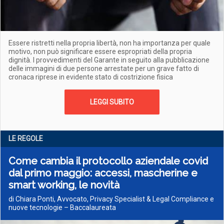
Essere ristretti nella propria libertà, non ha importanza per quale
motivo, non può significare essere espropriati della propria
dignità. I provvedimenti del Garante in seguito alla pubblicazione
delle immagini di due persone arrestate per un grave fatto di
cronaca riprese in evidente stato di costrizione fisica
LEGGI SUBITO
LE REGOLE
Come cambia il protocollo aziendale covid
dal primo maggio: accessi, mascherine e
smart working, le novità
di Chiara Ponti, Avvocato, Privacy Specialist & Legal Compliance e
nuove tecnologie – Baccalaureata