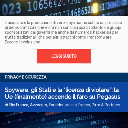
L’acquisto e la produzione di zero-days hanno subito un processo
di democratizzazione e ora non sono più usati soltanto da gruppi
sponsorizzati dai governi ma anche da numerosi hacker sia per
truffe tradizionali, che per altri attacchi come i ransomware.
Eccone l'evoluzione
LEGGI SUBITO
PRIVACY E SICUREZZA
Spyware, gli Stati e la “licenza di violare”: la
Ue (finalmente) accende il faro su Pegasus
di Elio Franco, Avvocato, Founder presso Franco, Pirro & Partners