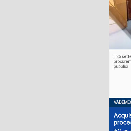
Il 25 set
procureme
pubblici
VADEME
Acquis
proces
di Manue