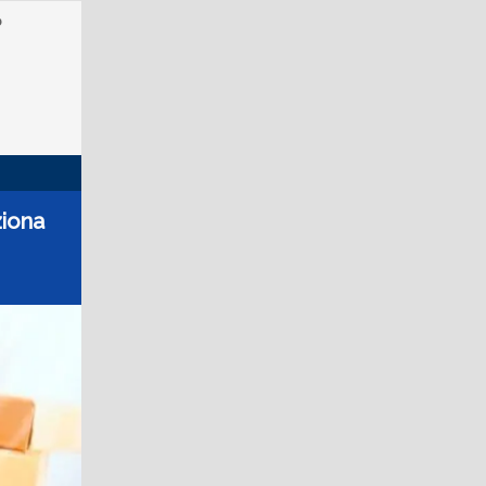
o
ziona