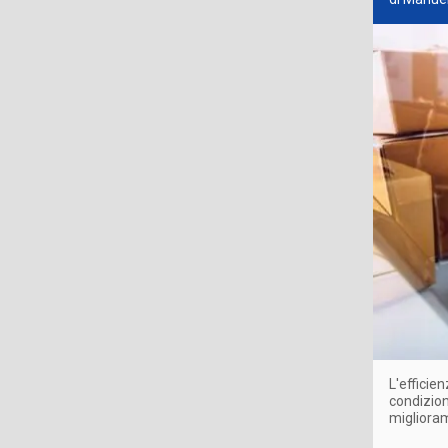
L'efficie
condizion
miglioram