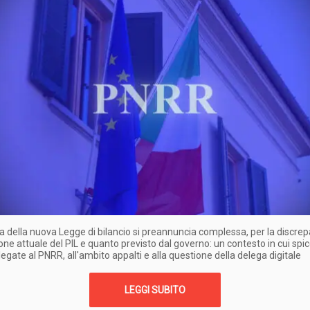
a della nuova Legge di bilancio si preannuncia complessa, per la discre
ione attuale del PIL e quanto previsto dal governo: un contesto in cui spi
 legate al PNRR, all'ambito appalti e alla questione della delega digitale
LEGGI SUBITO