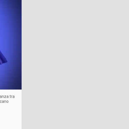
panza tra
ccano