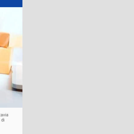
tavia
 di