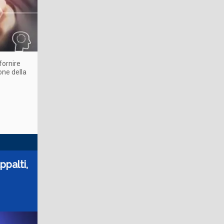
 fornire
one della
ppalti,