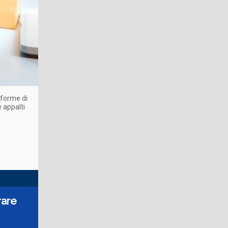
taforme di
 appalti
rare