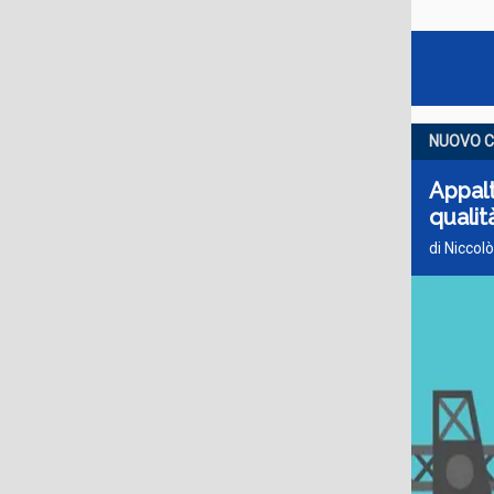
NUOVO C
Appalt
qualit
di Nicco