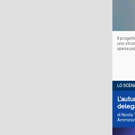
Il progett
uno strum
spesa pub
LO SCEN
L’autu
delega
di Nicola
Amminist