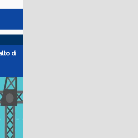
lto di