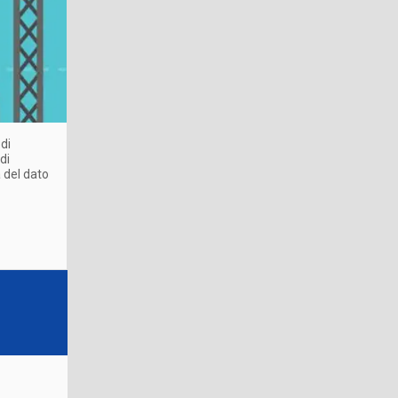
 di
di
a del dato