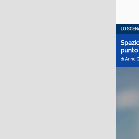
LO SCEN
Spazio
punto
di Anna G