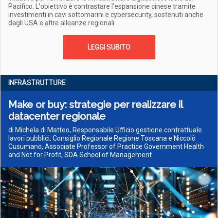
Pacifico. L'obiettivo è contrastare l'espansione cinese tramite
investimenti in cavi sottomarini e cybersecurity, sostenuti anche
dagli USA e altre alleanze regionali
LEGGI SUBITO
INFRASTRUTTURE
Make or buy: strategie per realizzare il
datacenter regionale
di Michela di Matteo, Responsabile Ufficio gestione contrattuale
lavori pubblici, Consiglio Regionale Regione Toscana e Niccolò
Cusumano, Associate Professor of Practice Government Health
and Not for Profit, SDA School of Management