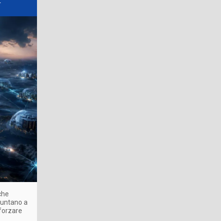
r
che
puntano a
fforzare