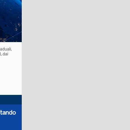
aduali,
, dai
ntando