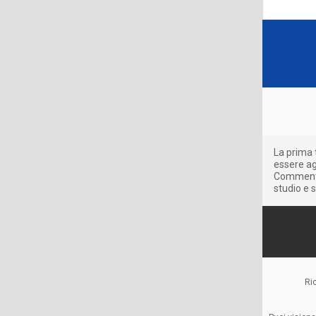
La prima 
essere agg
Commenti 
studio e s
Ri