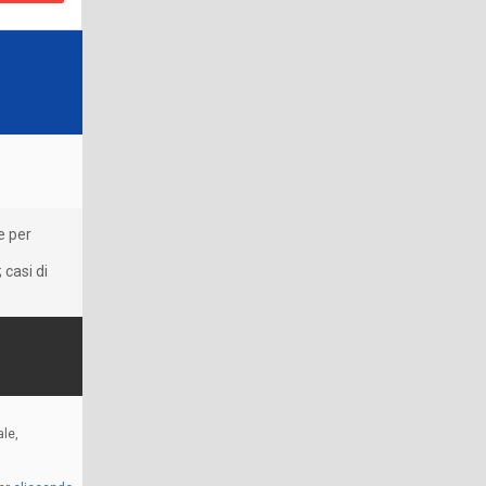
e per
 casi di
le,