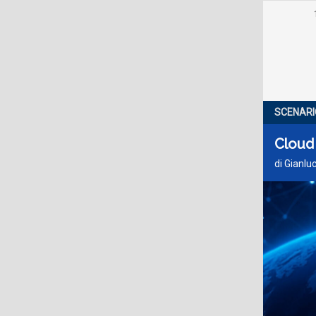
SCENARI
Cloud 
di Gianlu