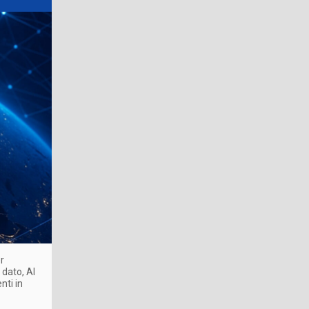
er
 dato, AI
nti in