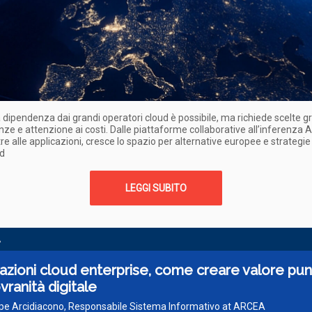
a dipendenza dai grandi operatori cloud è possibile, ma richiede scelte gr
e e attenzione ai costi. Dalle piattaforme collaborative all’inferenza AI
re alle applicazioni, cresce lo spazio per alternative europee e strategie
ud
LEGGI SUBITO
A
azioni cloud enterprise, come creare valore pu
ovranità digitale
ppe Arcidiacono, Responsabile Sistema Informativo at ARCEA