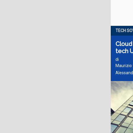
TECH SO
Cloud
tech 
di
Maurizio
Alessandr