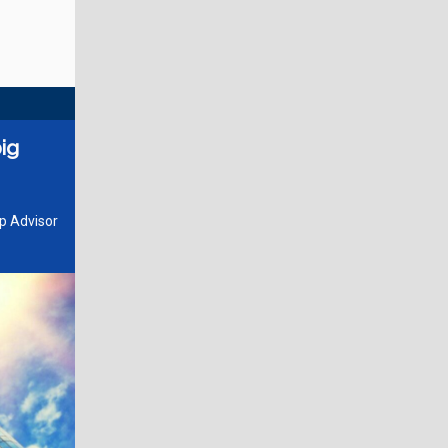
ig
p Advisor