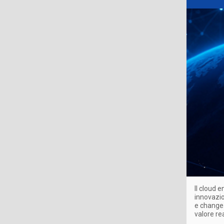
Il cloud 
innovazio
e change 
valore re