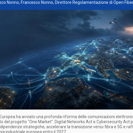
esco Nonno, Francesco Nonno, Direttore Regolamentazione di Open Fibe
Europea ha avviato una profonda riforma delle comunicazioni elettroni
to del progetto "One Market". Digital Networks Act e Cybersecurity Act 
e dipendenze strategiche, accelerare la transizione verso fibra e 5G e ra
ia industriale europea entro il 2027