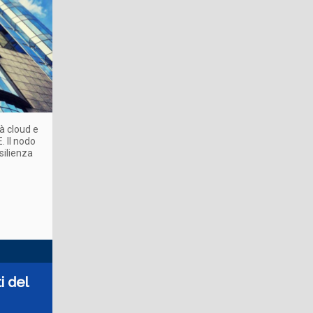
à cloud e
. Il nodo
silienza
i del