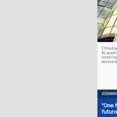
Il Cloud 
AI, quattr
resta l’eq
tecnica d
SCENARI
“One M
futur