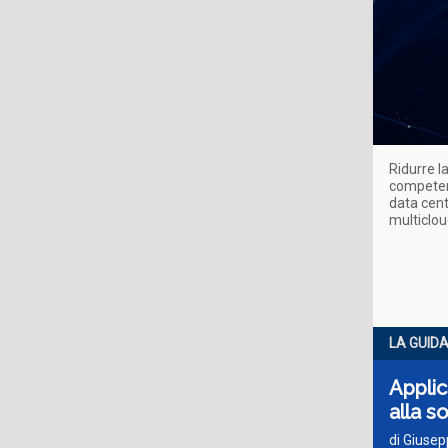
Ridurre l
competenz
data cent
multiclo
LA GUID
Applic
alla s
di Giuse