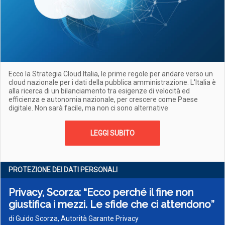
Ecco la Strategia Cloud Italia, le prime regole per andare verso un
cloud nazionale per i dati della pubblica amministrazione. L'Italia è
alla ricerca di un bilanciamento tra esigenze di velocità ed
efficienza e autonomia nazionale, per crescere come Paese
digitale. Non sarà facile, ma non ci sono alternative
LEGGI SUBITO
PROTEZIONE DEI DATI PERSONALI
Privacy, Scorza: “Ecco perché il fine non
giustifica i mezzi. Le sfide che ci attendono”
di Guido Scorza, Autorità Garante Privacy