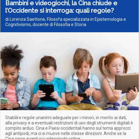
Bambini e videogiochi, la Cina chiude e
l’Occidente si interroga: quali regole?
di Lorenza Saettone, Filosofa specializzata in Epistemologia e
Cognitivismo, docente di Filosofia e Storia
Stabilire regole unanimi adeguate per i minori, in merito ai dati,
alla privacy e a eventuali restrizioni di uso degli strumenti digitali è
compito arduo. Cina e Paesi occidentali hanno sul tema approcci
agli antipodi, ma ci si muove nelle stesse direzioni. Anche se la
Cina corre avanti sui videogiochi online