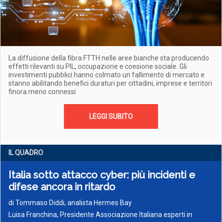
La diffusione della fibra FTTH nelle aree bianche sta producendo
effetti rilevanti su PIL, occupazione e coesione sociale. Gli
investimenti pubblici hanno colmato un fallimento di mercato e
stanno abilitando benefici duraturi per cittadini, imprese e territori
finora meno connessi
LEGGI SUBITO
IL QUADRO
Italia sotto attacco cyber: più incidenti e
difese ancora in ritardo
di
Tommaso Diddi, analista Hermes Bay
Luisa Franchina, Presidente Associazione Italiana esperti in