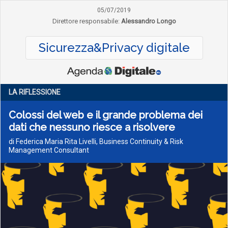
05/07/2019
Direttore responsabile:
Alessandro Longo
Sicurezza&Privacy digitale
LA RIFLESSIONE
Colossi del web e il grande problema dei
dati che nessuno riesce a risolvere
di Federica Maria Rita Livelli, Business Continuity & Risk
Management Consultant