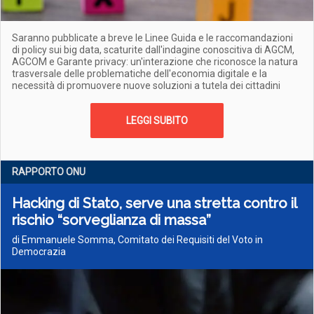
Saranno pubblicate a breve le Linee Guida e le raccomandazioni
di policy sui big data, scaturite dall'indagine conoscitiva di AGCM,
AGCOM e Garante privacy: un'interazione che riconosce la natura
trasversale delle problematiche dell'economia digitale e la
necessità di promuovere nuove soluzioni a tutela dei cittadini
LEGGI SUBITO
RAPPORTO ONU
Hacking di Stato, serve una stretta contro il
rischio “sorveglianza di massa”
di Emmanuele Somma, Comitato dei Requisiti del Voto in
Democrazia