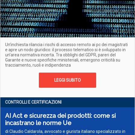
Un’inchiesta rilancia i rischi di accesso remoto ai pc dei magistrati
e apre un nodo giuridico: il processo telematico si è sviluppato in
un’area normativa incerta. Tra obblighi del GDPR, pareri del
Garante e nuove specifiche ministeriali, emergono criticità su
tracciamento, ruoli e indipendenza
LEGGI SUBITO
CONTROLLI E CERTIFICAZIONI
AI Act e sicurezza dei prodotti: come si
incastrano le norme Ue
di Claudio Caldarola, avvocato e giurista italiano specializzato in