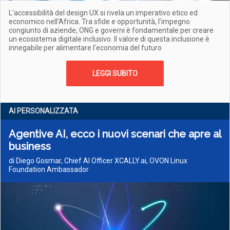
L'accessibilità del design UX si rivela un imperativo etico ed
economico nell’Africa. Tra sfide e opportunità, l’impegno
congiunto di aziende, ONG e governi è fondamentale per creare
un ecosistema digitale inclusivo. Il valore di questa inclusione è
innegabile per alimentare l'economia del futuro
LEGGI SUBITO
AI PERSONALIZZATA
Agentive AI, ecco i nuovi scenari che apre al
business
di Diego Gosmar, Chief AI Officer XCALLY.ai, OVON Linux
Foundation Ambassador