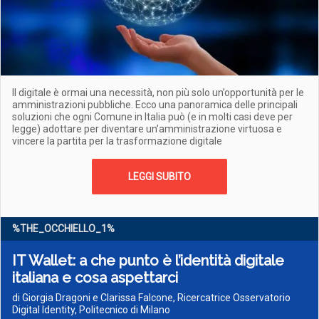
Il digitale
è ormai una necessità, non più solo un’opportunità per le
amministrazioni pubbliche. Ecco una panoramica delle principali
soluzioni che ogni Comune in Italia può (e in molti casi deve per
legge) adottare per diventare un’amministrazione virtuosa e
vincere la partita per la trasformazione digitale
LEGGI SUBITO
%THE_OCCHIELLO_1%
IT Wallet: a che punto è l’identità digitale
italiana e cosa aspettarci
di Giorgia Dragoni e Clarissa Falcone, Ricercatrice Osservatorio
Digital Identity, Politecnico di Milano