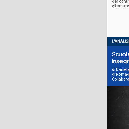
è la centr
gli strum
L'ANALIS
Scuole
insegn
di Daniel
di Roma-D
Collabora