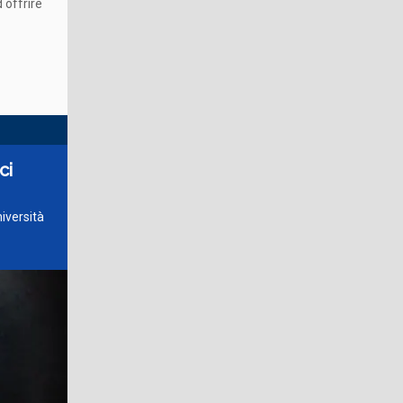
d offrire
ci
iversità