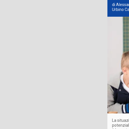
di Alessa
Urbino Ca
La situaz
potenzial