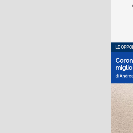
LE OPPO
Corona
miglio
di Andrea