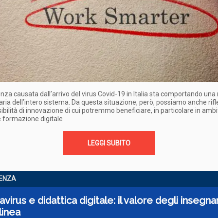
za causata dall’arrivo del virus Covid-19 in Italia sta comportando una 
aria dell’intero sistema. Da questa situazione, però, possiamo anche rifl
sibilità di innovazione di cui potremmo beneficiare, in particolare in amb
 formazione digitale
LEGGI SUBITO
ENZA
virus e didattica digitale: il valore degli insegnan
linea