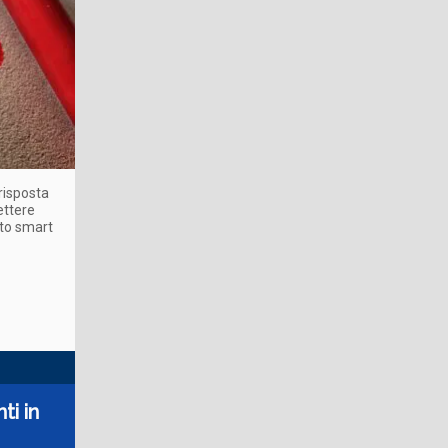
risposta
ettere
ito smart
ti in