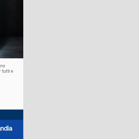
eno
 tutti e
andia