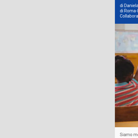
di Daniel
di Roma-D
Collabora
Siamo men