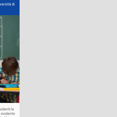
versità di
identi le
ù evidente