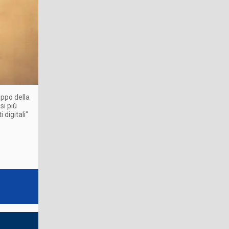
uppo della
si più
 digitali"