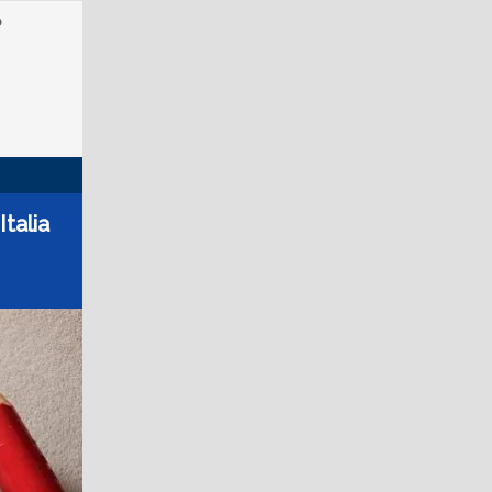
o
talia