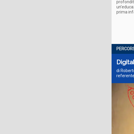
profondit
un’educaz
prima inf
PERCORS
Digita
di Robert
referente