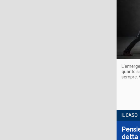
L'emerge
quanto si
sempre. V
IL CASO
Pensie
detta 