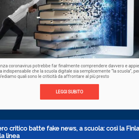
nza coronavirus potrebbe far finalmente comprendere davvero e appi
a indispensabile che la scuola digitale sia semplicemente “la scuola”, per
ediamo quali sono le criticità da affrontare al più presto
LEGGI SUBITO
ro critico batte fake news, a scuola: così la Finl
la linea