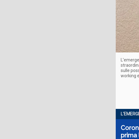
L’emergen
straordin
sulle pos
working e
L'EMERG
Corona
prima 