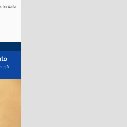
 fin dalla
ato
, già