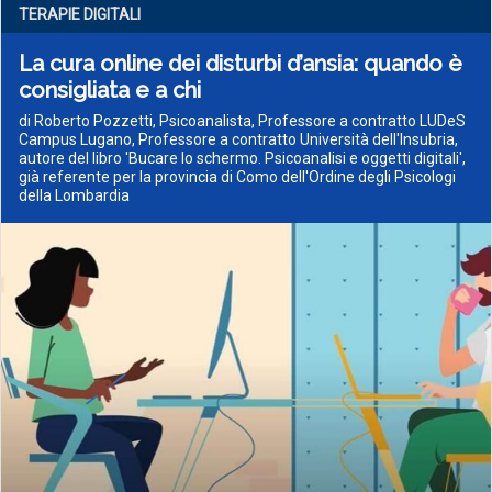
TERAPIE DIGITALI
La cura online dei disturbi d’ansia: quando è
consigliata e a chi
di Roberto Pozzetti, Psicoanalista, Professore a contratto LUDeS
Campus Lugano, Professore a contratto Università dell'Insubria,
autore del libro 'Bucare lo schermo. Psicoanalisi e oggetti digitali',
già referente per la provincia di Como dell'Ordine degli Psicologi
della Lombardia