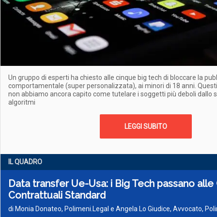
Un gruppo di esperti ha chiesto alle cinque big tech di bloccare la pubb
comportamentale (super personalizzata), ai minori di 18 anni. Quest
non abbiamo ancora capito come tutelare i soggetti più deboli dallo s
algoritmi
LEGGI SUBITO
IL QUADRO
Data transfer Ue-Usa: i Big Tech passano alle
Contrattuali Standard
di Monia Donateo, Polimeni.Legal e Angela Lo Giudice, Avvocato, Pol