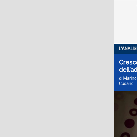
L'ANALIS
Crescer
dell’a
di Marino
Cusano