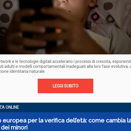
network e le tecnologie digitali accelerano i processi di crescita, esponend
ti adulti e modelli comportamentali inadeguati alla loro fase evolutiva,
zione identitaria naturale
LEGGI SUBITO
ZA ONLINE
 europea per la verifica dell’età: come cambia l
 dei minori