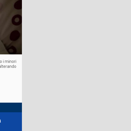
o i minori
 alterando
a