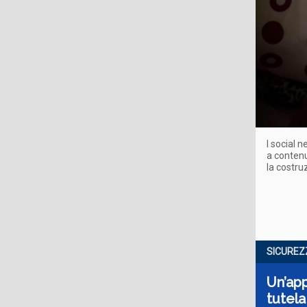
I social 
a contenu
la costru
SICUREZ
Un’app
tutela