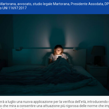
Martorana, avvocato, studio legale Martorana, Presidente Assodata, D
to UNI 11697:2017
erà a luglio una nuova applicazione per la verifica dell’età, introducendo
o che mira a consentire una attuazione più rigorosa delle norme che 