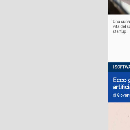
Una survey
vita del 
startup
I SOFTW
Ecco g
artific
di Giova