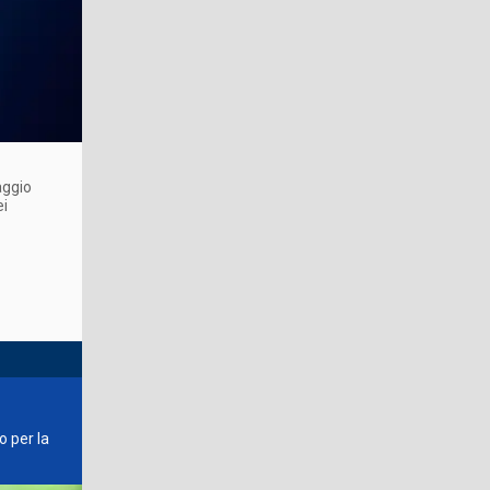
aggio
ei
o per la