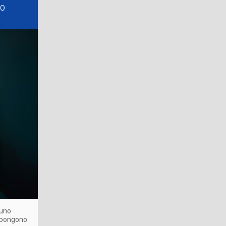
PO
 uno
impongono