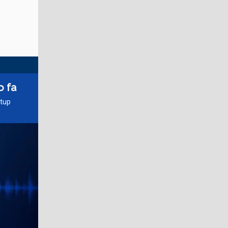
o fa
rtup