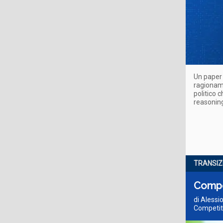
Un paper 
ragioname
politico c
reasoning
TRANSIZI
Compet
di Alessio
Competiti