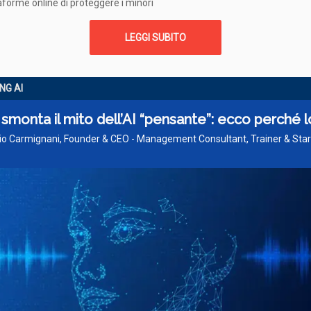
taforme online di proteggere i minori
LEGGI SUBITO
NG AI
smonta il mito dell’AI “pensante”: ecco perché l
zio Carmignani, Founder & CEO - Management Consultant, Trainer & Sta