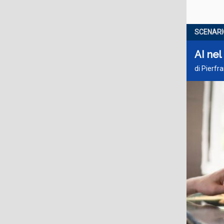
SCENARI
AI nel 
di Pierfr