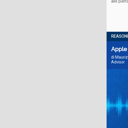
alle piat
REASONI
Apple 
di Mauri
Advisor