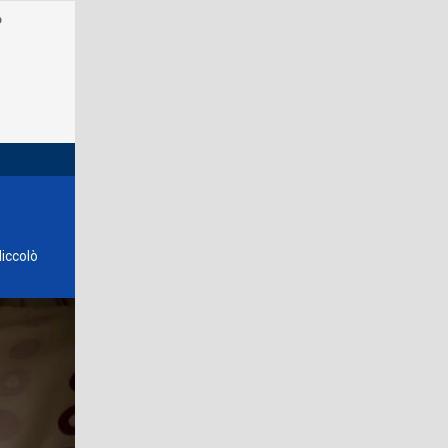
o
Niccolò