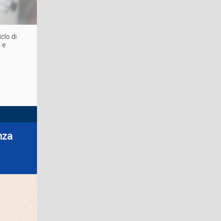
clo di
 e
nza