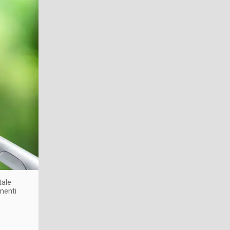
tale
menti