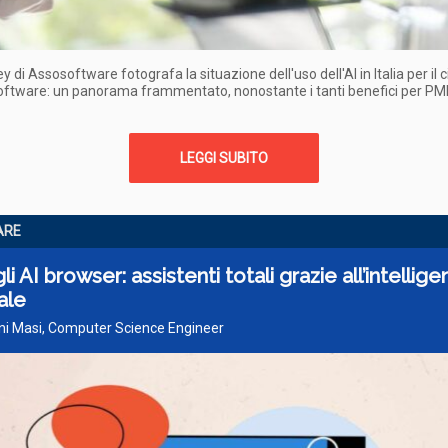
 di Assosoftware fotografa la situazione dell'uso dell'AI in Italia per il ci
software: un panorama frammentato, nonostante i tanti benefici per PMI
LEGGI SUBITO
ARE
li AI browser: assistenti totali grazie all’intellige
iale
nni Masi, Computer Science Engineer