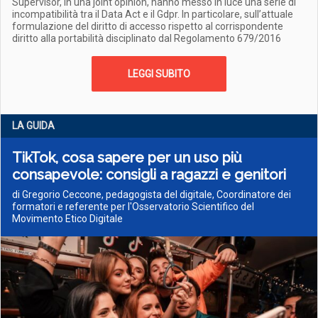
Supervisor, in una joint opinion, hanno messo in luce una serie di
incompatibilità tra il Data Act e il Gdpr. In particolare, sull’attuale
formulazione del diritto di accesso rispetto al corrispondente
diritto alla portabilità disciplinato dal Regolamento 679/2016
LEGGI SUBITO
LA GUIDA
TikTok, cosa sapere per un uso più
consapevole: consigli a ragazzi e genitori
di Gregorio Ceccone, pedagogista del digitale, Coordinatore dei
formatori e referente per l'Osservatorio Scientifico del
Movimento Etico Digitale