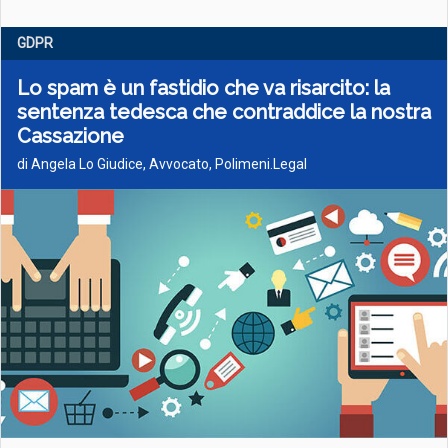
GDPR
Lo spam è un fastidio che va risarcito: la
sentenza tedesca che contraddice la nostra
Cassazione
di Angela Lo Giudice, Avvocato, Polimeni.Legal