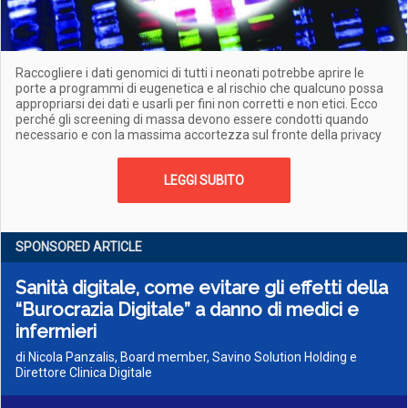
Raccogliere i dati genomici di tutti i neonati potrebbe aprire le
porte a programmi di eugenetica e al rischio che qualcuno possa
appropriarsi dei dati e usarli per fini non corretti e non etici. Ecco
perché gli screening di massa devono essere condotti quando
necessario e con la massima accortezza sul fronte della privacy
LEGGI SUBITO
SPONSORED ARTICLE
Sanità digitale, come evitare gli effetti della
“Burocrazia Digitale” a danno di medici e
infermieri
di Nicola Panzalis, Board member, Savino Solution Holding e
Direttore Clinica Digitale