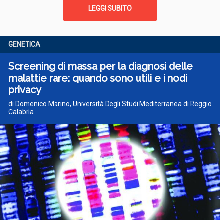
LEGGI SUBITO
GENETICA
Screening di massa per la diagnosi delle
malattie rare: quando sono utili e i nodi
privacy
di Domenico Marino, Università Degli Studi Mediterranea di Reggio
Calabria