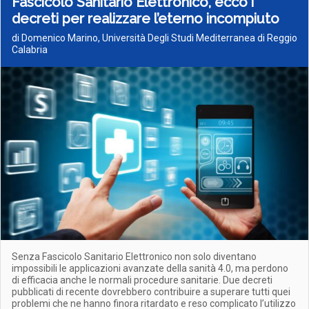
Fascicolo Sanitario Elettronico, ecco i
decreti per realizzare l’eterno incompiuto
di Domenico Marino, Università Degli Studi Mediterranea di Reggio
Calabria
Senza Fascicolo Sanitario Elettronico non solo diventano
impossibili le applicazioni avanzate della sanità 4.0, ma perdono
di efficacia anche le normali procedure sanitarie. Due decreti
pubblicati di recente dovrebbero contribuire a superare tutti quei
problemi che ne hanno finora ritardato e reso complicato l’utilizzo