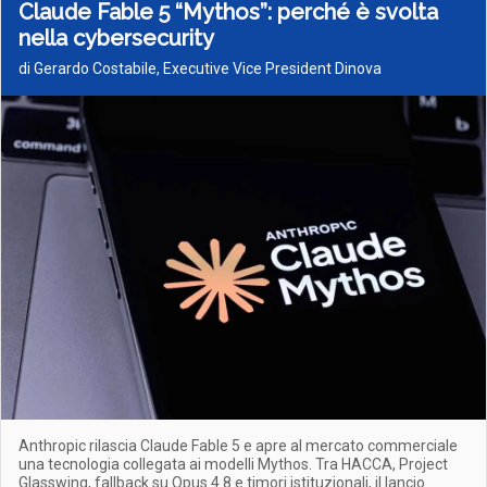
Claude Fable 5 “Mythos”: perché è svolta
nella cybersecurity
di Gerardo Costabile, Executive Vice President Dinova
Anthropic rilascia Claude Fable 5 e apre al mercato commerciale
una tecnologia collegata ai modelli Mythos. Tra HACCA, Project
Glasswing, fallback su Opus 4.8 e timori istituzionali, il lancio