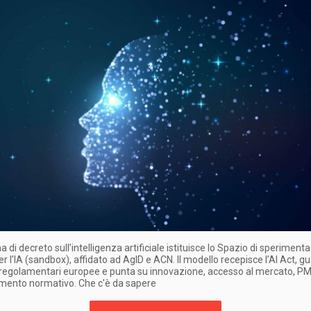
 di decreto sull’intelligenza artificiale istituisce lo Spazio di speriment
er l’IA (sandbox), affidato ad AgID e ACN. Il modello recepisce l’AI Act, gu
regolamentari europee e punta su innovazione, accesso al mercato, PM
mento normativo. Che c'è da sapere