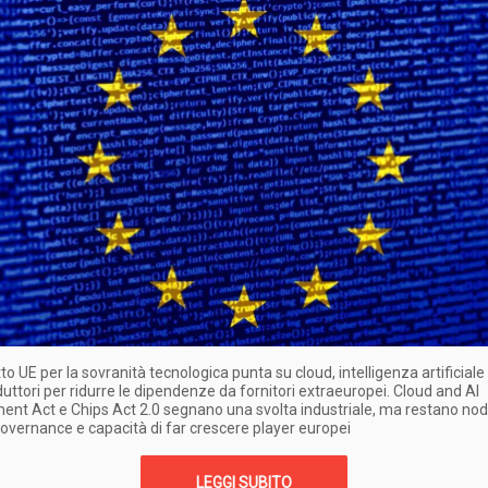
tto UE per la sovranità tecnologica punta su cloud, intelligenza artificiale
ttori per ridurre le dipendenze da fornitori extraeuropei. Cloud and AI
nt Act e Chips Act 2.0 segnano una svolta industriale, ma restano nod
overnance e capacità di far crescere player europei
LEGGI SUBITO