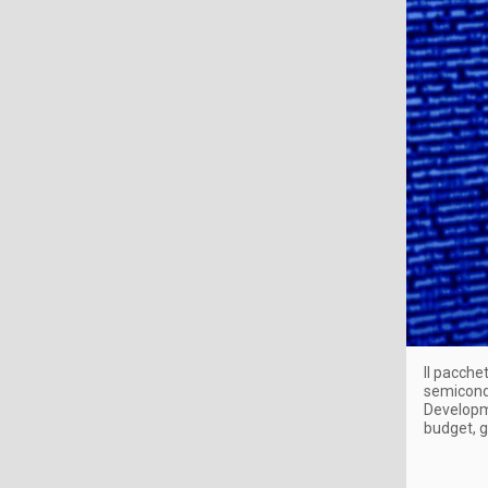
Il pacche
semicondu
Developme
budget, g