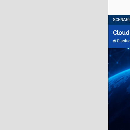
SCENARI
Cloud 
di Gianlu