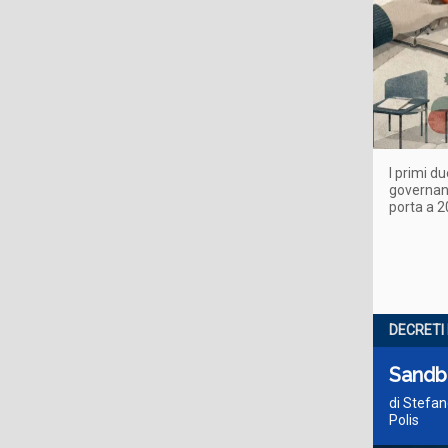
I primi du
governanc
porta a 2
DECRETI 
Sandbo
di Stefan
Polis