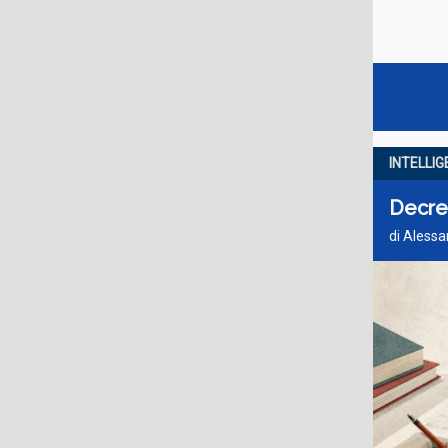
INTELLIG
Decret
di Alessa