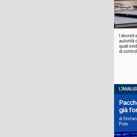
I decreti 
autorità d
quali evi
di contro
L'ANALIS
Pacche
già fo
di Stefan
Polis