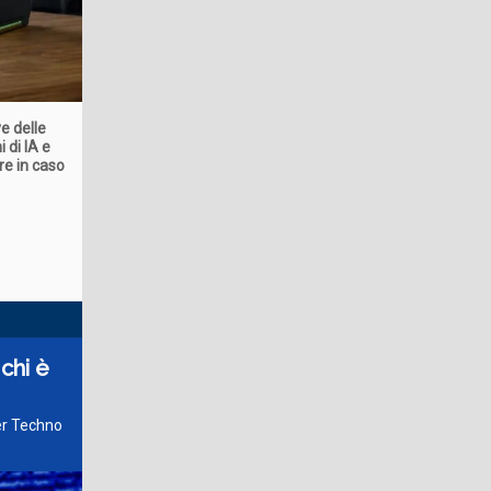
ve delle
 di IA e
re in caso
 chi è
der Techno