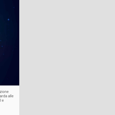
azione
arda alle
I e