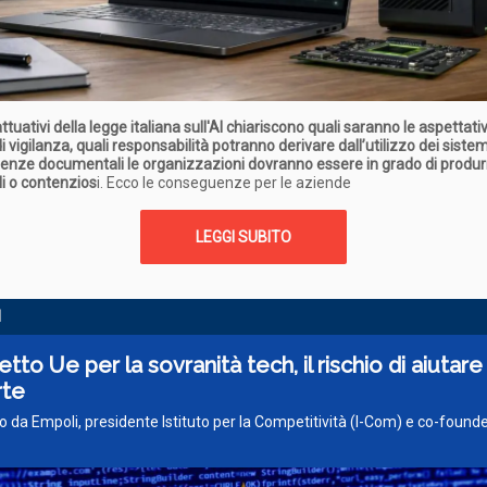
attuativi della legge italiana sull'AI chiariscono quali saranno le aspettati
i vigilanza, quali responsabilità potranno derivare dall’utilizzo dei sistemi
denze documentali le organizzazioni dovranno essere in grado di produr
lli o contenzios
i. Ecco le conseguenze per le aziende
LEGGI SUBITO
I
tto Ue per la sovranità tech, il rischio di aiutare
rte
o da Empoli, presidente Istituto per la Competitività (I-Com) e co-foun