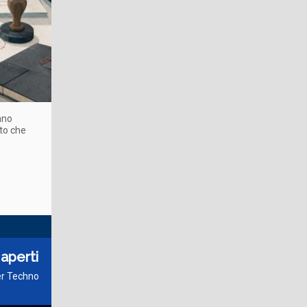
nano
to che
 aperti
der Techno