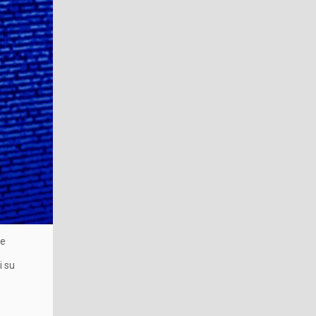
 e
i su