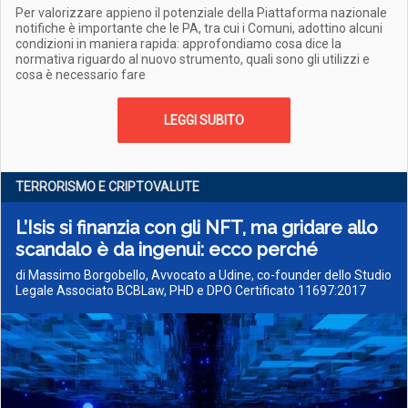
Per valorizzare appieno il potenziale della Piattaforma nazionale
notifiche è importante che le PA, tra cui i Comuni, adottino alcuni
condizioni in maniera rapida: approfondiamo cosa dice la
normativa riguardo al nuovo strumento, quali sono gli utilizzi e
cosa è necessario fare
LEGGI SUBITO
TERRORISMO E CRIPTOVALUTE
L’Isis si finanzia con gli NFT, ma gridare allo
scandalo è da ingenui: ecco perché
di Massimo Borgobello, Avvocato a Udine, co-founder dello Studio
Legale Associato BCBLaw, PHD e DPO Certificato 11697:2017