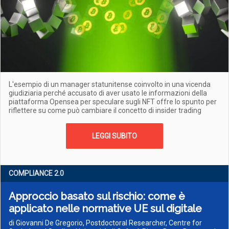
L'esempio di un manager statunitense coinvolto in una vicenda
giudiziaria perché accusato di aver usato le informazioni della
piattaforma Opensea per speculare sugli NFT offre lo spunto per
riflettere su come può cambiare il concetto di insider trading
LEGGI SUBITO
COMPLIANCE 2­.0
Approccio basato sul rischio: come è
applicato nelle normative UE sul digitale
di Giovanni De Gregorio, Postdoctoral Researcher, Centre for