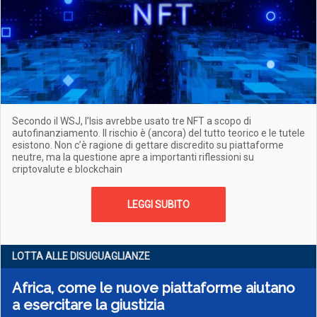
Secondo il WSJ, l’Isis avrebbe usato tre NFT a scopo di
autofinanziamento. Il rischio è (ancora) del tutto teorico e le tutele
esistono. Non c’è ragione di gettare discredito su piattaforme
neutre, ma la questione apre a importanti riflessioni su
criptovalute e blockchain
LEGGI SUBITO
LOTTA ALLE DISUGUAGLIANZE
Africa, come le nuove piattaforme aiutano
a esercitare la giustizia