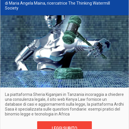
di Maria Angela Maina, ricercatrice The Thinking Watermill
Society
La piattaforma Sheria Kiganjani in Tanzania incoraggia a chiedere
una consulenza legale, il sito web Kenya Law fornisce un
database di casi e aggiornamenti sulla legge, la piattaforma Ardhi
Sasa è specializzata sulle questioni fondiarie: esempi pratici del
binomio legge e tecnologia in Africa
LEGGI SUBITO