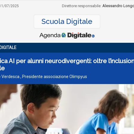
Direttore responsabile:
Alessandro Long
11/07/2025
Scuola Digitale
DIGITALE
ica AI per alunni neurodivergenti: oltre l’inclusio
le
e Verdesca , Presidente associazione Olimpyus