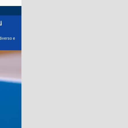
i
diverso e