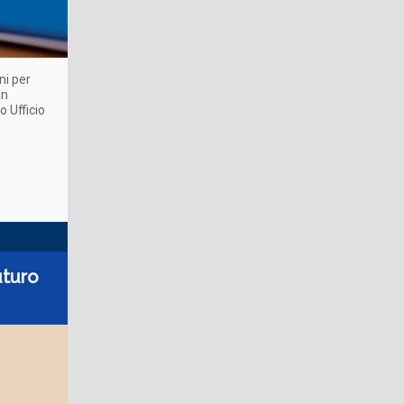
ni per
on
o Ufficio
uturo