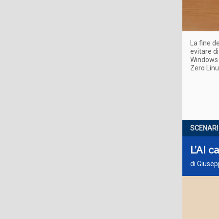
La fine d
evitare d
Windows 11
Zero Lin
SCENARI
L’AI c
di Giusep