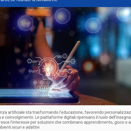
genza artificiale sta trasformando l’educazione, favorendo personalizzaz
tà e coinvolgimento. Le piattaforme digitali ripensano il ruolo dell’insegna
esce l’interesse per soluzioni che combinano apprendimento, gioco e an
bienti sicuri e adattivi