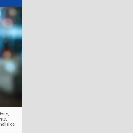
ione,
nte,
alisi dei