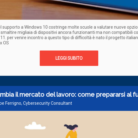
el supporto a Windows 10 costringe molte scuole a valutare nuove opzio
i smaltire migliaia di dispositivi ancora funzionanti ma non compatibili c
. per venire incontro a questo tipo di difficoltà è nato il progetto italian
ux OS
LEGGI SUBITO
ambia il mercato del lavoro: come prepararsi al f
pe Ferrigno, Cybersecurity Consultant