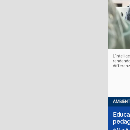
L’intelli
rendendo 
differen
AMBIENT
Educar
pedag
di Max Az