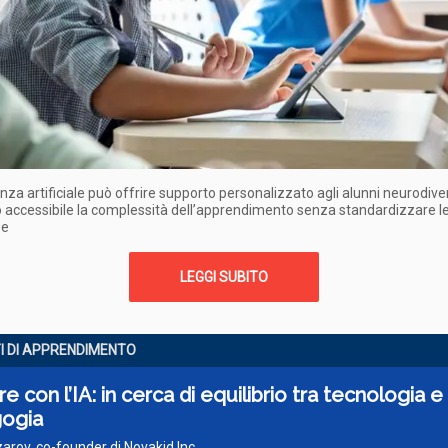
genza artificiale può offrire supporto personalizzato agli alunni neurodive
accessibile la complessità dell’apprendimento senza standardizzare l
ze
LEGGI SUBITO
I DI APPRENDIMENTO
e con l’IA: in cerca di equilibrio tra tecnologia e
ogia
arov, co-founder di Novakid Inc.