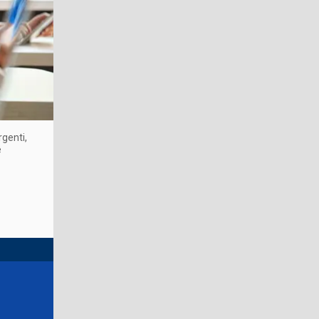
rgenti,
e