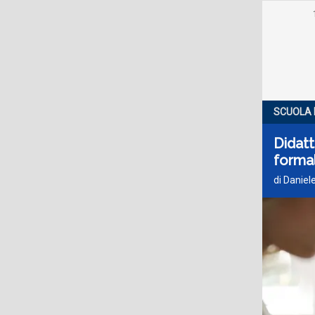
SCUOLA 
Didatt
forma
di Daniel