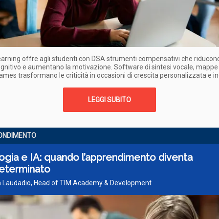
l learning offre agli studenti con DSA strumenti compensativi che riducono
gnitivo e aumentano la motivazione. Software di sintesi vocale, mappe d
ames trasformano le criticità in occasioni di crescita personalizzata e in
LEGGI SUBITO
ONDIMENTO
ogia e IA: quando l’apprendimento diventa
eterminato
a Laudadio, Head of TIM Academy & Development