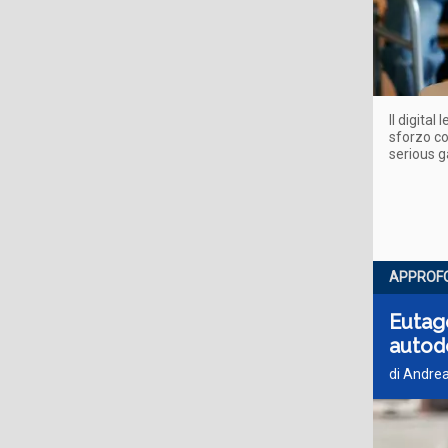
Il digita
sforzo co
serious g
APPROF
Eutag
autod
di Andre