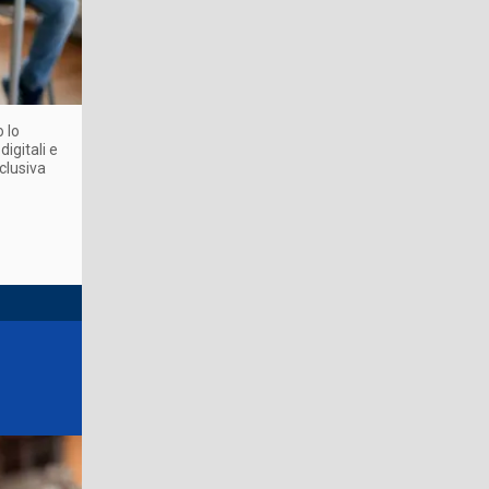
 lo
igitali e
clusiva