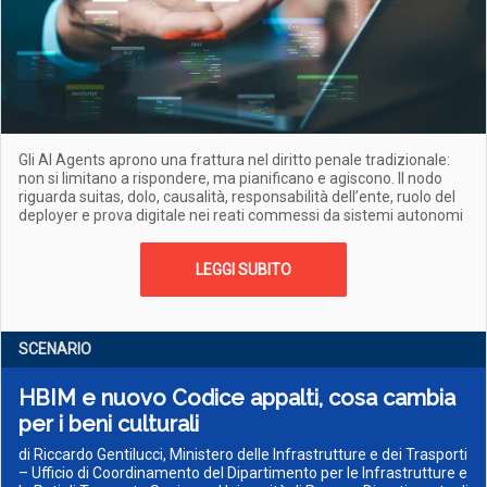
Gli AI Agents aprono una frattura nel diritto penale tradizionale:
non si limitano a rispondere, ma pianificano e agiscono. Il nodo
riguarda suitas, dolo, causalità, responsabilità dell’ente, ruolo del
deployer e prova digitale nei reati commessi da sistemi autonomi
LEGGI SUBITO
SCENARIO
HBIM e nuovo Codice appalti, cosa cambia
per i beni culturali
di Riccardo Gentilucci, Ministero delle Infrastrutture e dei Trasporti
– Ufficio di Coordinamento del Dipartimento per le Infrastrutture e