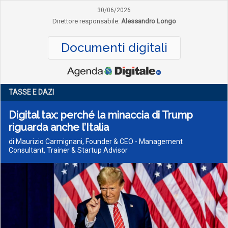
30/06/2026
Direttore responsabile:
Alessandro Longo
Documenti digitali
TASSE E DAZI
Digital tax: perché la minaccia di Trump
riguarda anche l’Italia
di Maurizio Carmignani, Founder & CEO - Management
Consultant, Trainer & Startup Advisor