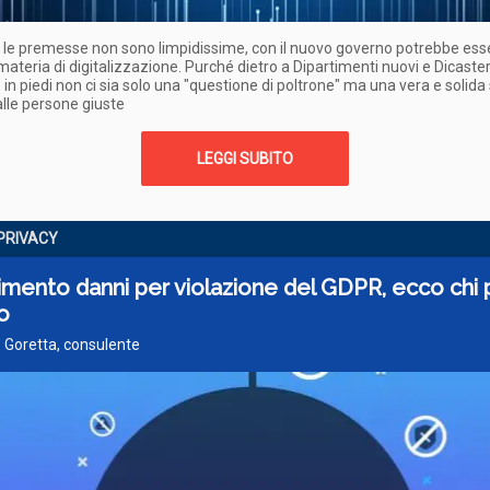
le premesse non sono limpidissime, con il nuovo governo potrebbe ess
 materia di digitalizzazione. Purché dietro a Dipartimenti nuovi e Dicaster
 in piedi non ci sia solo una "questione di poltrone" ma una vera e solida
lle persone giuste
LEGGI SUBITO
PRIVACY
imento danni per violazione del GDPR, ecco chi
o
 Goretta, consulente