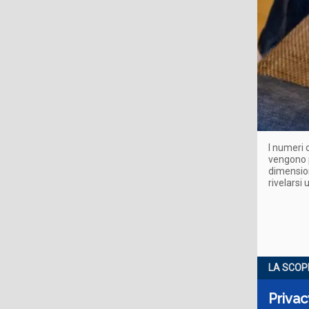
I numeri 
vengono p
dimension
rivelarsi
LA SCOP
Privac