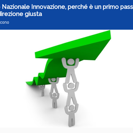
 Nazionale Innovazione, perché è un primo pas
direzione giusta
Iacono