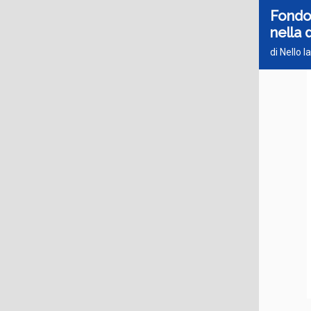
Fondo
nella 
di Nello 