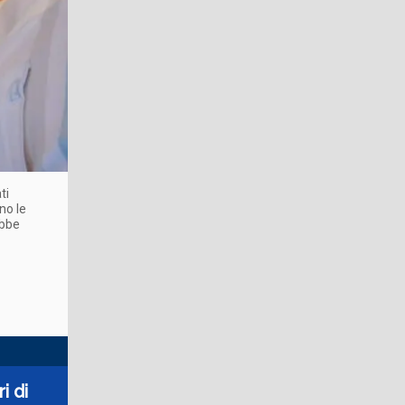
ti
no le
ebbe
i di