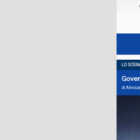
LO SCEN
Govern
di Aless