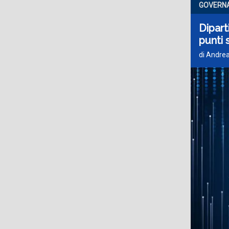
GOVERNA
Dipart
punti 
di Andrea