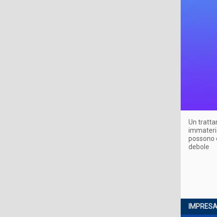
Un tratt
immateria
possono d
debole
IMPRESA