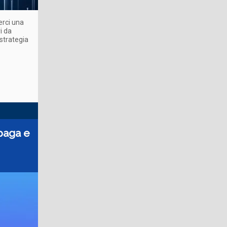
erci una
i da
 strategia
 paga e