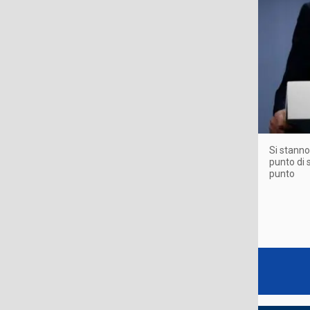
Si stanno
punto di 
punto