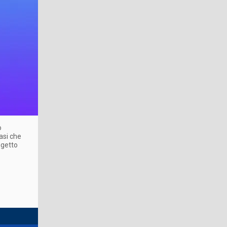
o
asi che
ggetto