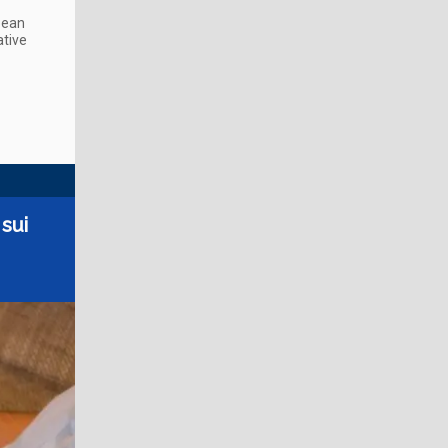
opean
ative
 sui