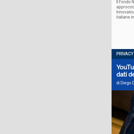
Il Fondo 
approccio
Innovatio
italiane i
PRIVACY
YouTub
dati de
di Diego 