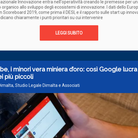
Nazionale Innovazione entra nell'operatività creando le premesse per un
 organico allo sviluppo degli ecosistemi di innovazione. I dati dello Eur
n Scoreboard 2019, come prima il DESI, e il rapporto sulle start up innov
ndicano chiaramente i punti prioritari su cui intervenire
LEGGI SUBITO
e, i minori vera miniera d’oro: così Google lucra
i più piccoli
Dimalta, Studio Legale Dimalta e Associati