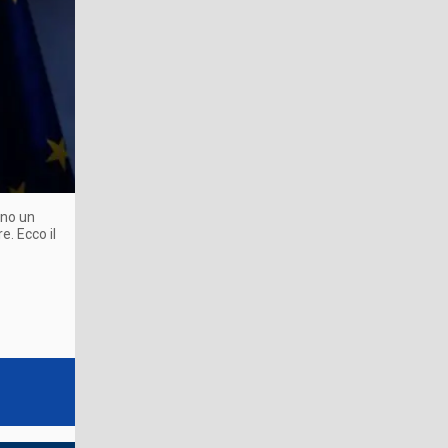
rno un
e. Ecco il