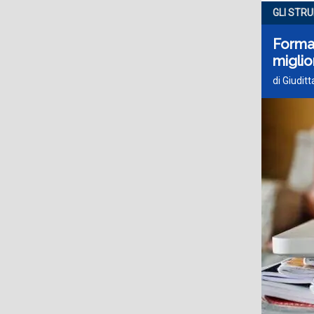
GLI STR
Formaz
migli
di Giudit