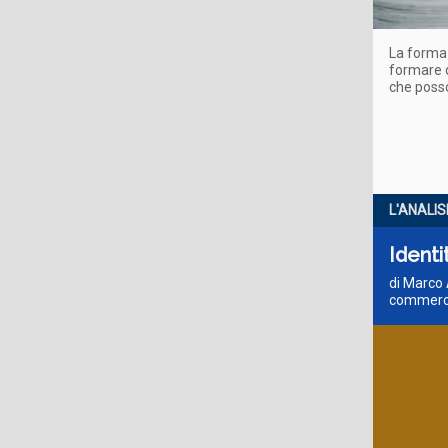
La formaz
formare d
che posso
L'ANALIS
Identi
di Marco 
commerci