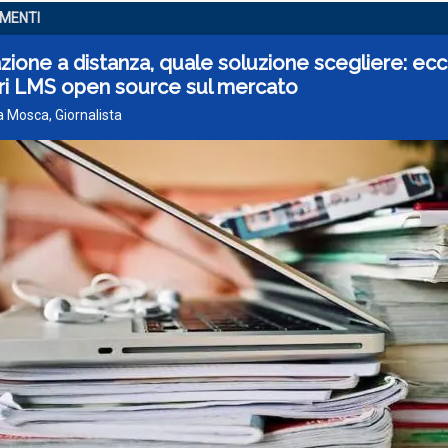
UMENTI
ione a distanza, quale soluzione scegliere: ecc
ori LMS open source sul mercato
ta Mosca, Giornalista