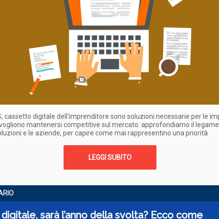
, cassetto digitale dell'imprenditore sono soluzioni necessarie per le i
vogliono mantenersi competitive sul mercato: approfondiamo il legame
luzioni e le aziende, per capire come mai rappresentino una priorità
LEGGI SUBITO
ARIO
 digitale, sarà l’anno della svolta? Ecco come