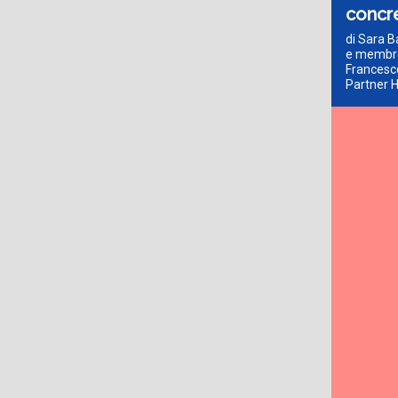
concre
di Sara B
e membro 
Francesco
Partner H