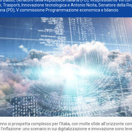
o Basso, Senatore della Repubblica italiana (PD), vicepresidente VIII c
 Trasporti, Innovazione tecnologica e Antonio Nicita, Senatore della R
liana (PD), V commissione Programmazione economica e bilancio
anno si prospetta complesso per l'Italia, con molte sfide all'orizzonte com
 l'inflazione: uno scenario in cui digitalizzazione e innovazione sono lev