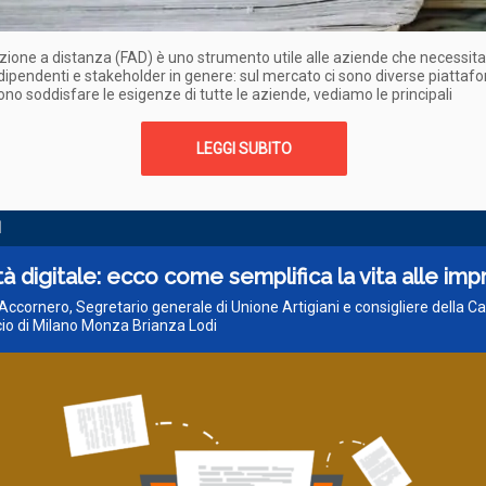
ione a distanza (FAD) è uno strumento utile alle aziende che necessita
ipendenti e stakeholder in genere: sul mercato ci sono diverse piatta
no soddisfare le esigenze di tutte le aziende, vediamo le principali
LEGGI SUBITO
I
tà digitale: ecco come semplifica la vita alle im
Accornero, Segretario generale di Unione Artigiani e consigliere della C
o di Milano Monza Brianza Lodi