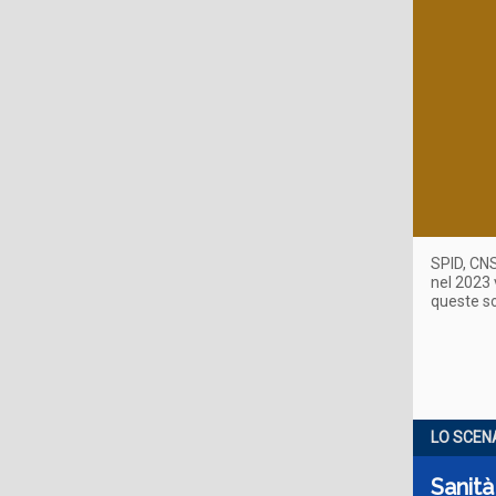
SPID, CNS
nel 2023 
queste so
LO SCEN
Sanità