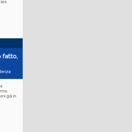
rare
 fatto,
udenza
re
orme
ni già in