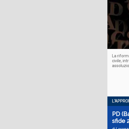
La riform
civile, in
assoluzio
L'APPRO
PD (Ba
sfide 