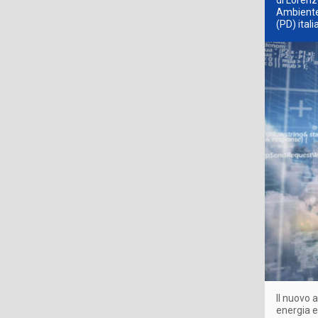
di Lorenz
Ambiente,
(PD) ita
Il nuovo 
energia e