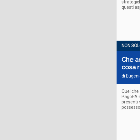
strategic
questi as
NON SOLO
Che an
cosa r
di Eugeni
Quel che 
PagoPA e 
presenti 
possesso