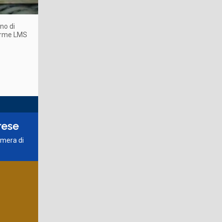
no di
forme LMS
prese
amera di