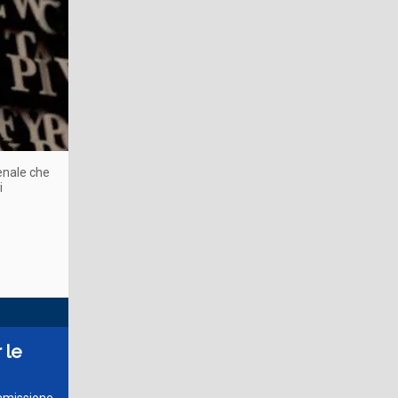
penale che
i
 le