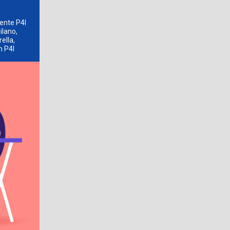
dente P4I
ilano,
ella,
n P4I