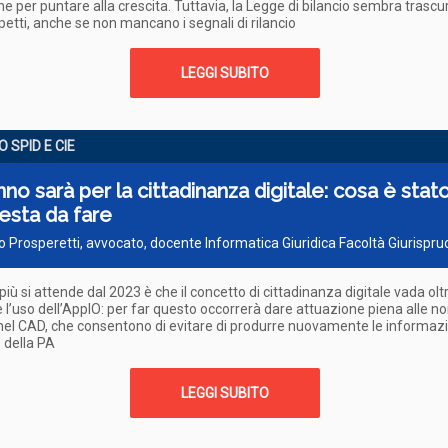
he per puntare alla crescita. Tuttavia, la Legge di bilancio sembra trascu
petti, anche se non mancano i segnali di rilancio
LEGGI SUBITO
 SPID E CIE
no sarà per la cittadinanza digitale: cosa è stato
esta da fare
o Prosperetti, avvocato, docente Informatica Giuridica Facoltà Giurispr
più si attende dal 2023 è che il concetto di cittadinanza digitale vada olt
l’uso dell’AppIO: per far questo occorrerà dare attuazione piena alle n
nel CAD, che consentono di evitare di produrre nuovamente le informazio
 della PA
LEGGI SUBITO