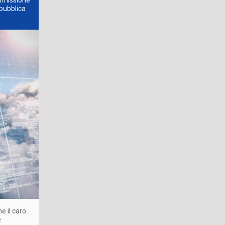
ommissione
epubblica
e il caro
e