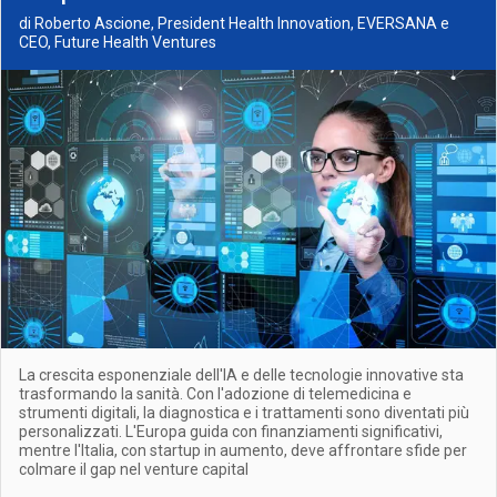
di Roberto Ascione, President Health Innovation, EVERSANA e
CEO, Future Health Ventures
La crescita esponenziale dell'IA e delle tecnologie innovative sta
trasformando la sanità. Con l'adozione di telemedicina e
strumenti digitali, la diagnostica e i trattamenti sono diventati più
personalizzati. L'Europa guida con finanziamenti significativi,
mentre l'Italia, con startup in aumento, deve affrontare sfide per
colmare il gap nel venture capital