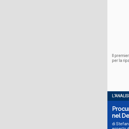
Il premie
per la ri
L'ANALIS
Procur
nel De
di Stefan
esperto d