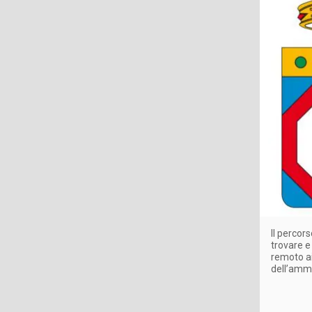
Il percor
trovare e 
remoto ai
dell’ammi