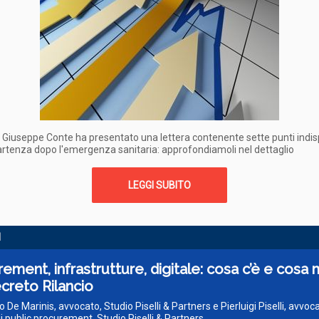
r Giuseppe Conte ha presentato una lettera contenente sette punti indis
partenza dopo l'emergenza sanitaria: approfondiamoli nel dettaglio
LEGGI SUBITO
I
ement, infrastrutture, digitale: cosa c’è e cosa
creto Rilancio
o De Marinis, avvocato, Studio Piselli & Partners e Pierluigi Piselli, avvoc
i public procurement, Studio Piselli & Partners