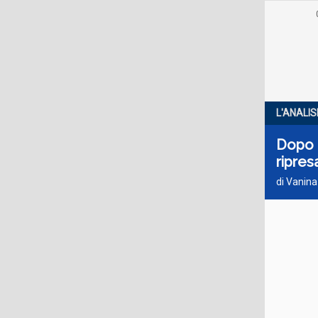
L'ANALIS
Dopo i
ripres
di Vanin