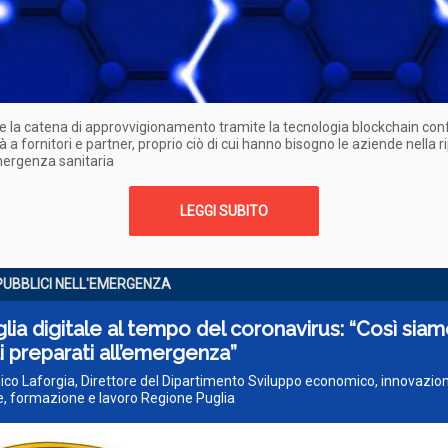
re la catena di approvvigionamento tramite la tecnologia blockchain con
tà a fornitori e partner, proprio ciò di cui hanno bisogno le aziende nella 
mergenza sanitaria
LEGGI SUBITO
 PUBBLICI NELL'EMERGENZA
lia digitale al tempo del coronavirus: “Così sia
ti preparati all’emergenza”
co Laforgia, Direttore del Dipartimento Sviluppo economico, innovazio
e, formazione e lavoro Regione Puglia