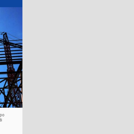
opo
di