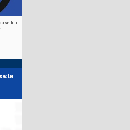
ra settori
o
a: le