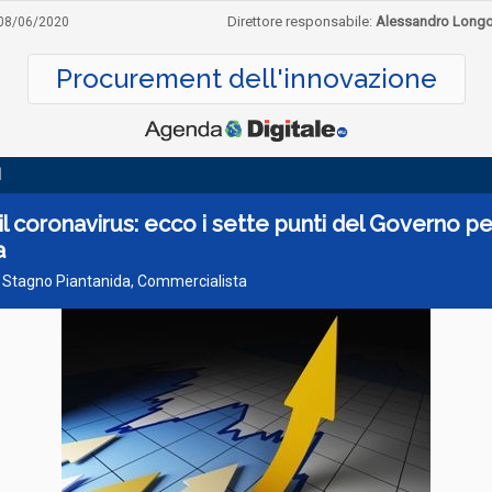
Direttore responsabile:
Alessandro Long
08/06/2020
Procurement dell'innovazione
I
l coronavirus: ecco i sette punti del Governo pe
a
a Stagno Piantanida, Commercialista