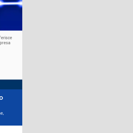
ferisce
ripresa
mo
ne,