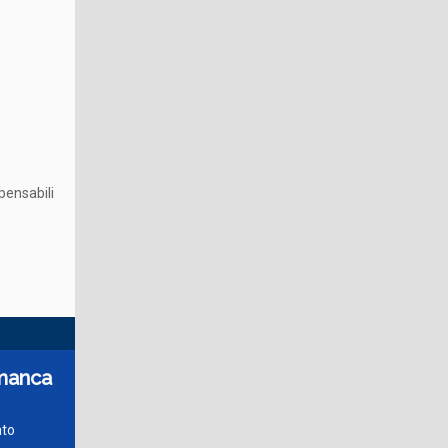
pensabili
 manca
ato