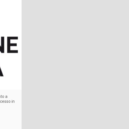
ato a
ccesso in