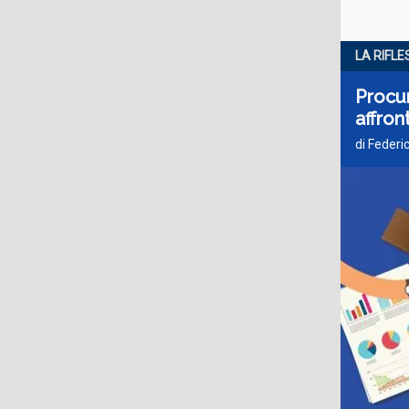
LA RIFLE
Procur
affron
di Feder