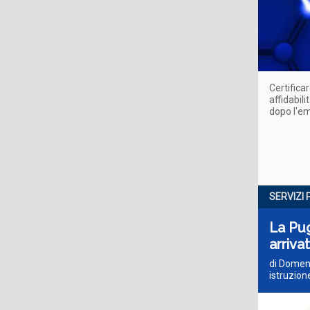
Certifica
affidabili
dopo l'e
SERVIZI
La Pug
arriva
di Domeni
istruzion