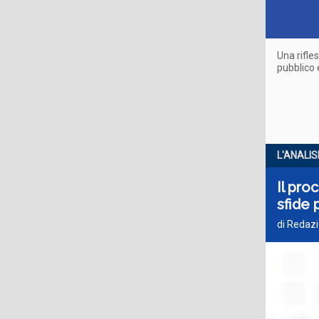
Una rifle
pubblico 
L'ANALIS
Il pro
sfide 
di Redaz