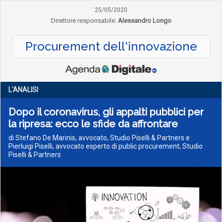
25/05/2020
Direttore responsabile:
Alessandro Longo
Procurement dell'innovazione
L'ANALISI
Dopo il coronavirus, gli appalti pubblici per
la ripresa: ecco le sfide da affrontare
di Stefano De Marinis, avvocato, Studio Piselli & Partners e
Pierluigi Piselli, avvocato esperto di public procurement, Studio
Piselli & Partners