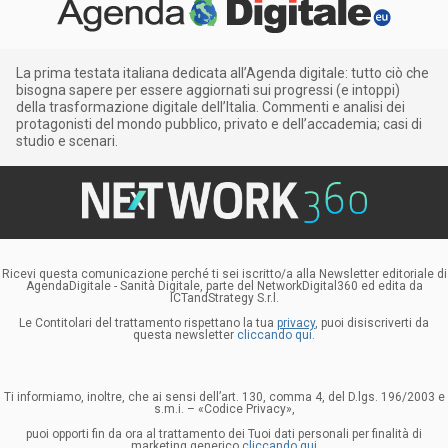
La prima testata italiana dedicata all’Agenda digitale: tutto ciò che
bisogna sapere per essere aggiornati sui progressi (e intoppi)
della trasformazione digitale dell’Italia. Commenti e analisi dei
protagonisti del mondo pubblico, privato e dell’accademia; casi di
studio e scenari.
Ricevi questa comunicazione perché ti sei iscritto/a alla Newsletter editoriale di
AgendaDigitale - Sanità Digitale, parte del NetworkDigital360 ed edita da
ICTandStrategy S.r.l.
Le Contitolari del trattamento rispettano la tua
privacy
, puoi disiscriverti da
questa newsletter
cliccando qui.
Ti informiamo, inoltre, che ai sensi dell’art. 130, comma 4, del D.lgs. 196/2003 e
s.m.i. – «Codice Privacy»,
puoi opporti fin da ora al trattamento dei Tuoi dati personali per finalità di
marketing generico
cliccando qui