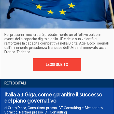
Nei prossimi mesi ci sarà probabilmente un effettivo balzo in
avanti della capacità digitale della UE e della sua volontà di
rafforzare la capacità competitiva nella Digital Age. Ecco i segnali,
dall'imminente presidenza francese dell'UE e nel rinnovato asse
Franco-Tedesco
LEGGI SUBITO
RETI DIGITALI
Italia a 1 Giga, come garantire il successo
del piano governativo
di Greta Picco, Consultant presso ICT Consulting e Alessandro
Soracco, Partner presso ICT Consulting