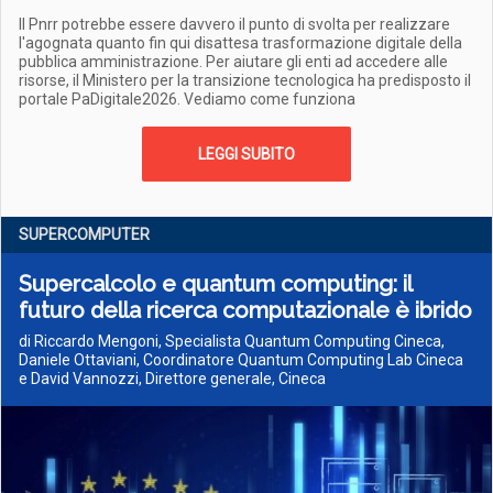
Il Pnrr potrebbe essere davvero il punto di svolta per realizzare
l'agognata quanto fin qui disattesa trasformazione digitale della
pubblica amministrazione. Per aiutare gli enti ad accedere alle
risorse, il Ministero per la transizione tecnologica ha predisposto il
portale PaDigitale2026. Vediamo come funziona
LEGGI SUBITO
SUPERCOMPUTER
Supercalcolo e quantum computing: il
futuro della ricerca computazionale è ibrido
di Riccardo Mengoni, Specialista Quantum Computing Cineca,
Daniele Ottaviani, Coordinatore Quantum Computing Lab Cineca
e David Vannozzi, Direttore generale, Cineca