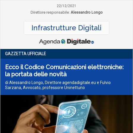
22/12/2021
Direttore responsabile:
Alessandro Longo
Infrastrutture Digitali
GAZZETTA UFFICIALE
Ecco il Codice Comunicazioni elettroniche:
la portata delle novità
di Alessandro Longo, Direttore agendadigitale.eu e Fulvio
Sarzana, Avvocato, professore Uninettuno