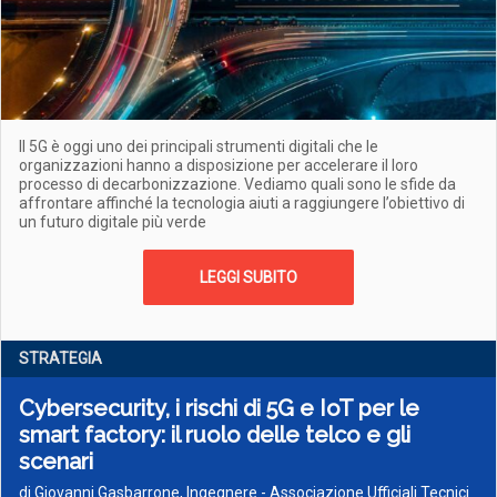
Il 5G è oggi uno dei principali strumenti digitali che le
organizzazioni hanno a disposizione per accelerare il loro
processo di decarbonizzazione. Vediamo quali sono le sfide da
affrontare affinché la tecnologia aiuti a raggiungere l’obiettivo di
un futuro digitale più verde
LEGGI SUBITO
STRATEGIA
Cybersecurity, i rischi di 5G e IoT per le
smart factory: il ruolo delle telco e gli
scenari
di Giovanni Gasbarrone, Ingegnere - Associazione Ufficiali Tecnici