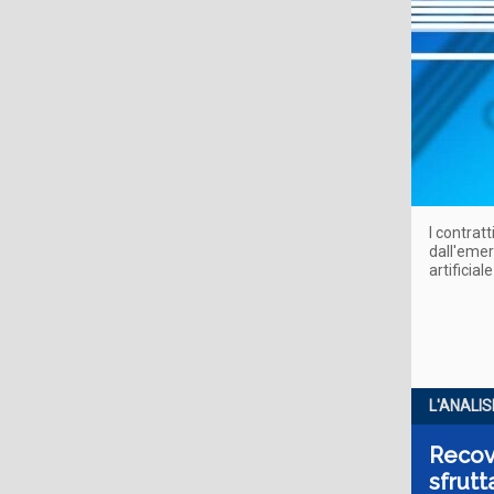
I contrat
dall'emer
artificia
L'ANALIS
Recove
sfrutt