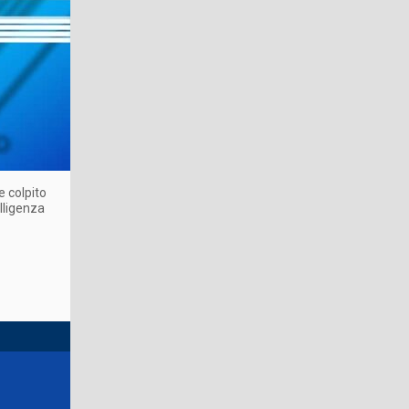
e colpito
lligenza