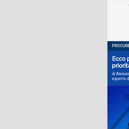
PROCURE
Ecco p
priorit
di Alessio
esperto d