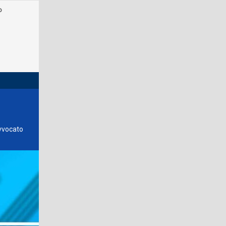
o
avvocato