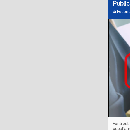
Public
di Feder
Fonti pub
quest'ann