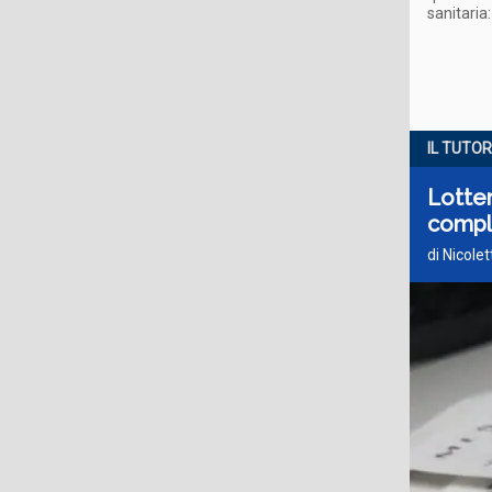
sanitaria
IL TUTOR
Lotter
compl
di Nicole