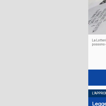
La Lotter
possono o
L'APPRO
Legge 