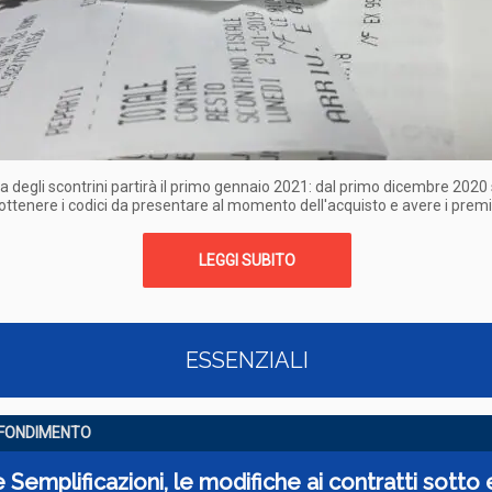
ia degli scontrini partirà il primo gennaio 2021: dal primo dicembre 2020 
ttenere i codici da presentare al momento dell'acquisto e avere i premi
LEGGI SUBITO
ESSENZIALI
FONDIMENTO
Semplificazioni, le modifiche ai contratti sotto 