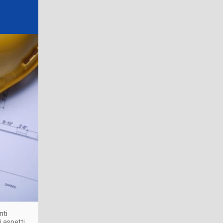
nti
i aspetti