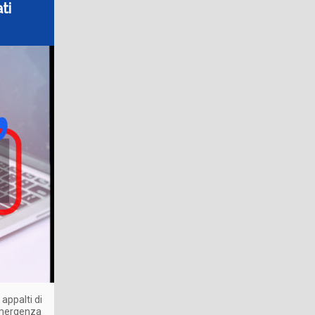
ti
appalti di
'emergenza