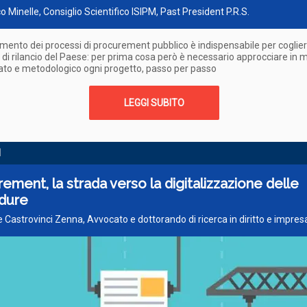
co Minelle, Consiglio Scientifico ISIPM, Past President P.R.S.
ento dei processi di procurement pubblico è indispensabile per coglier
 di rilancio del Paese: per prima cosa però è necessario approcciare in
ato e metodologico ogni progetto, passo per passo
LEGGI SUBITO
I
ement, la strada verso la digitalizzazione delle
dure
 Castrovinci Zenna, Avvocato e dottorando di ricerca in diritto e impres