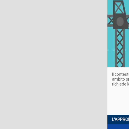
Il contes
ambito pr
richiede 
L'APPRO