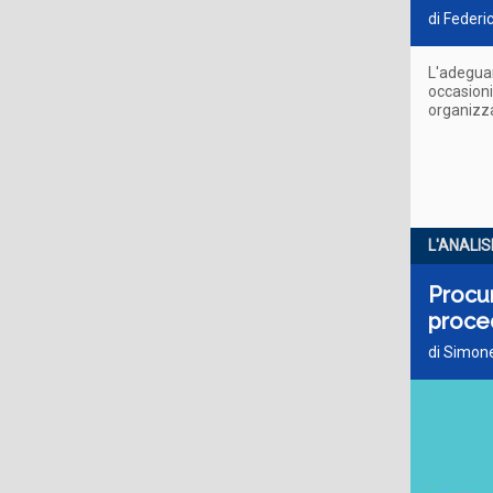
di Federi
L'adeguam
occasioni
organizz
L'ANALIS
Procur
proce
di Simone