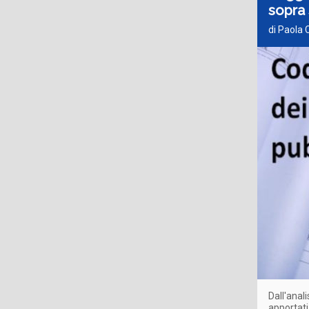
sopra 
di Paola 
Dall'anal
apportati