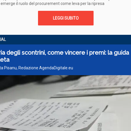
: emerge il ruolo del procurement come leva per la ripresa
LEGGI SUBITO
IAL
ia degli scontrini, come vincere i premi: la guida
eta
tta Pisanu, Redazione AgendaDigitale.eu