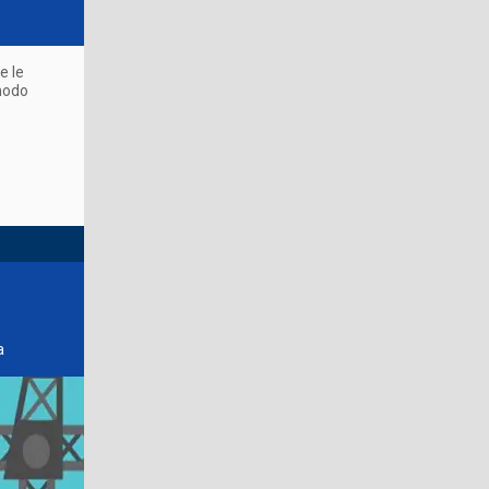
e le
 modo
a