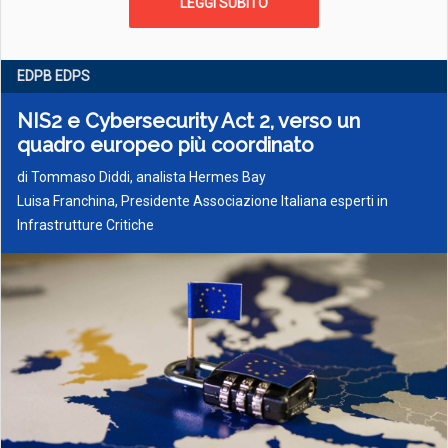
LEGGI SUBITO
EDPB EDPS
NIS2 e Cybersecurity Act 2, verso un
quadro europeo più coordinato
di
Tommaso Diddi, analista Hermes Bay
Luisa Franchina, Presidente Associazione Italiana esperti in
Infrastrutture Critiche