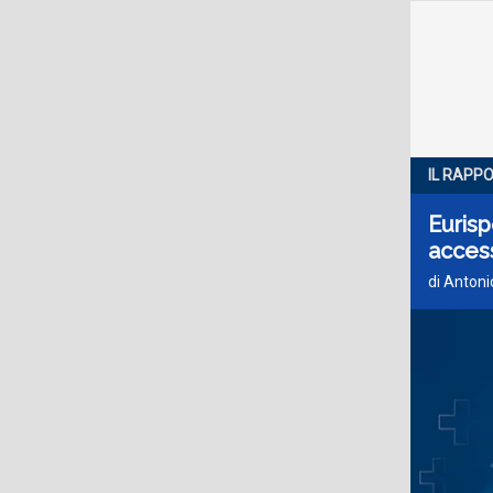
IL RAPP
Eurisp
access
di Antoni