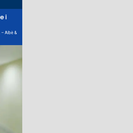
e i
 – Albè &