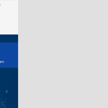
o
pam