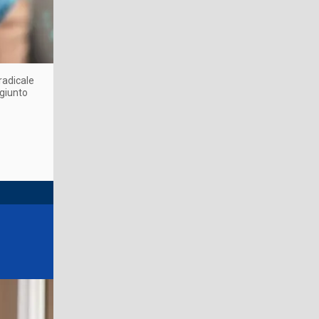
radicale
ngiunto