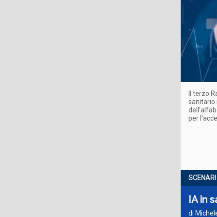
Il terzo 
sanitario 
dell'alfa
per l'acc
SCENARI
IA in 
di Michel