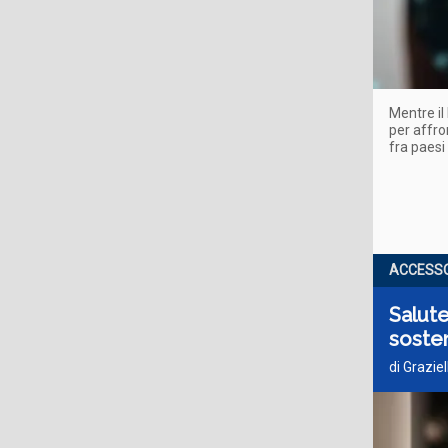
Mentre il
per affro
fra paesi
ACCESSO
Salute
sosten
di Grazie