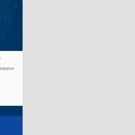
a
nclusivo