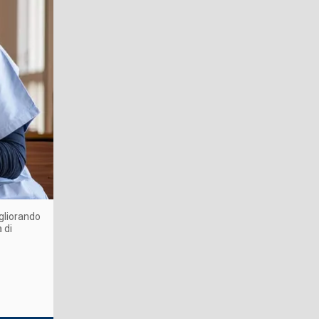
igliorando
 di