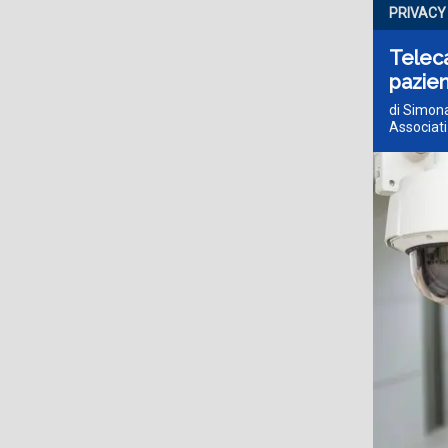
PRIVACY
Teleca
pazien
di Simona
Associati