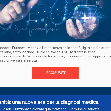
Rapporto Eurispes evidenzia l'importanza della sanità digitale nel sistem
italiano, sottolineando il ruolo chiave del FSE. Affronta le sfide
betizzazione e dell'accesso alle tecnologie, promuovendo un approccio i
esso universale ai servizi
LEGGI SUBITO
sanità: una nuova era per la diagnosi medica
e Losole, Funzionario elevata qualificazione - Comune di Barletta