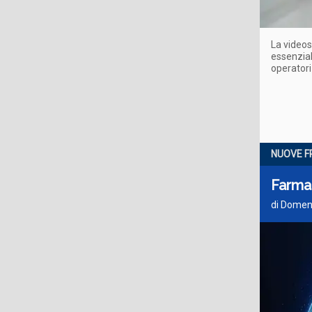
La videos
essenzial
operatori
NUOVE F
Farma
di Domeni