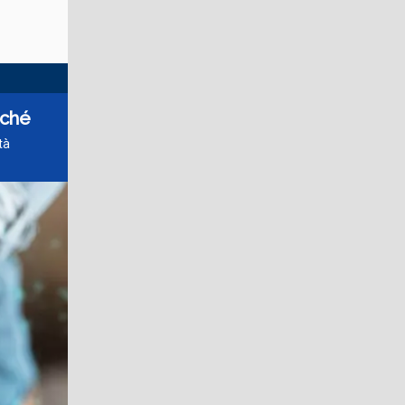
rché
tà