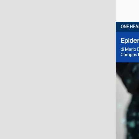
ONE HEA
Epidem
di Mario 
Campus B