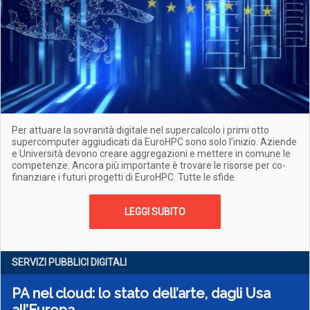
Per attuare la sovranità digitale nel supercalcolo i primi otto
supercomputer aggiudicati da EuroHPC sono solo l’inizio. Aziende
e Università devono creare aggregazioni e mettere in comune le
competenze. Ancora più importante è trovare le risorse per co-
finanziare i futuri progetti di EuroHPC. Tutte le sfide
LEGGI SUBITO
SERVIZI PUBBLICI DIGITALI
PA nel cloud: lo stato dell’arte, dagli Usa