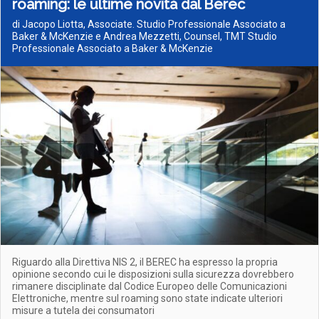
roaming: le ultime novità dal Berec
di Jacopo Liotta, Associate. Studio Professionale Associato a
Baker & McKenzie e Andrea Mezzetti, Counsel, TMT Studio
Professionale Associato a Baker & McKenzie
Riguardo alla Direttiva NIS 2, il BEREC ha espresso la propria
opinione secondo cui le disposizioni sulla sicurezza dovrebbero
rimanere disciplinate dal Codice Europeo delle Comunicazioni
Elettroniche, mentre sul roaming sono state indicate ulteriori
misure a tutela dei consumatori