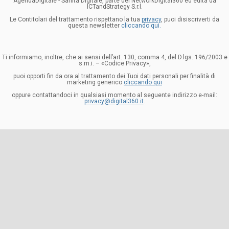
AgendaDigitale - Sanità Digitale, parte del NetworkDigital360 ed edita da
ICTandStrategy S.r.l.
Le Contitolari del trattamento rispettano la tua
privacy
, puoi disiscriverti da
questa newsletter
cliccando qui.
Ti informiamo, inoltre, che ai sensi dell’art. 130, comma 4, del D.lgs. 196/2003 e
s.m.i. – «Codice Privacy»,
puoi opporti fin da ora al trattamento dei Tuoi dati personali per finalità di
marketing generico
cliccando qui
oppure contattandoci in qualsiasi momento al seguente indirizzo e-mail:
privacy@digital360.it
.