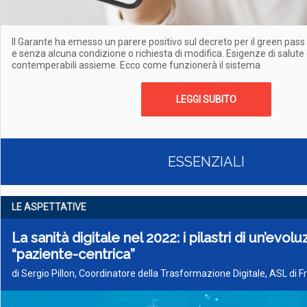
Il Garante ha emesso un parere positivo sul decreto per il green pass 
e senza alcuna condizione o richiesta di modifica. Esigenze di salute
contemperabili assieme. Ecco come funzionerà il sistema
LEGGI SUBITO
ESSENZIALI
LE ASPETTATIVE
La sanità digitale nel 2022: i pilastri di un’evol
“paziente-centrica”
di Sergio Pillon, Coordinatore della Trasformazione Digitale, ASL di 