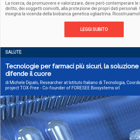
La ricerca, da promuovere e valorizzare, deve però contemperare le 
diritto, dei soggetti coinvolti, alla protezione dei propri dati personali.
insegna la vicenda della biobanca genetica ogliastrina. Ricostruiamo
LEGGI SUBITO
SALUTE
Tecnologie per farmaci più sicuri, la soluzione 
difende il cuore
di Michele Dipalo, Researcher at Istituto Italiano di Tecnologia, Coor
project TOX-Free - Co-founder of FORESEE Biosystems srl