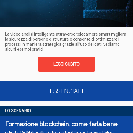
La video analisi intelligente attraverso telecamere smart migliora
la sicurezza di persone e strutture e consente di ottimizzare i
processi in maniera strategica grazie all’uso dei dati: vediamo
alcuni esempi pratici
LEGGI SUBITO
ESSENZIALI
LO SCENARIO
Formazione blockchain, come farla bene
di Mirko De Maldè, Blockchain in Healthcare Today – Italian