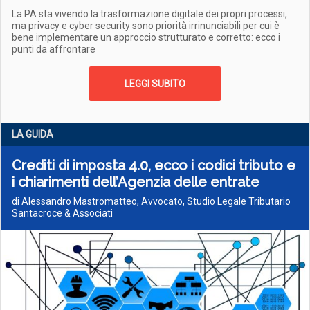
La PA sta vivendo la trasformazione digitale dei propri processi,
ma privacy e cyber security sono priorità irrinunciabili per cui è
bene implementare un approccio strutturato e corretto: ecco i
punti da affrontare
LEGGI SUBITO
LA GUIDA
Crediti di imposta 4.0, ecco i codici tributo e
i chiarimenti dell’Agenzia delle entrate
di Alessandro Mastromatteo, Avvocato, Studio Legale Tributario
Santacroce & Associati