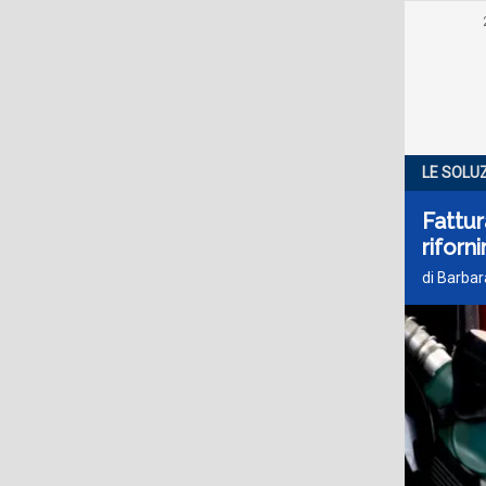
LE SOLUZ
Fattur
riforn
di Barbar