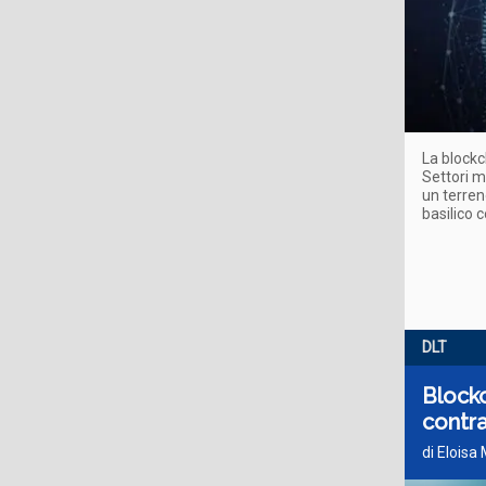
La blockc
Settori m
un terren
basilico 
DLT
Blockc
contr
di Eloisa