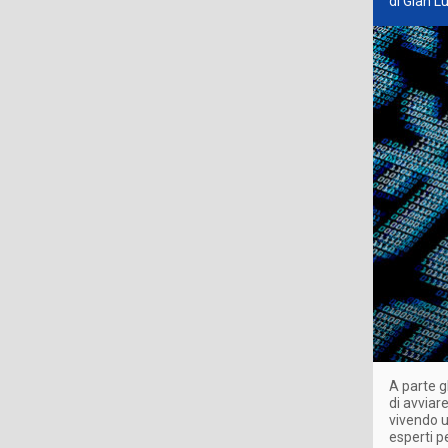
di Gian 
A parte g
di avviar
vivendo u
esperti p