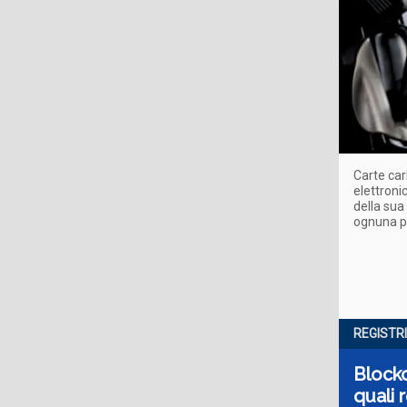
Carte car
elettroni
della sua
ognuna pe
REGISTRI
Blockc
quali r