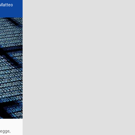
 Matteo
legge,