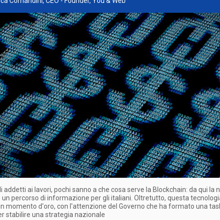
Luca Comandini, CEO - Founder, You & Web
li addetti ai lavori, pochi sanno a che cosa serve la Blockchain: da qui la 
e un percorso di informazione per gli italiani. Oltretutto, questa tecnologi
n momento d'oro, con l'attenzione del Governo che ha formato una task
er stabilire una strategia nazionale