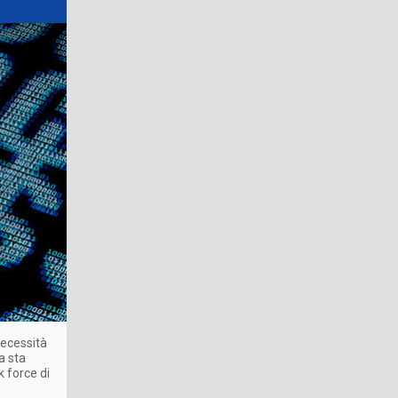
necessità
a sta
 force di