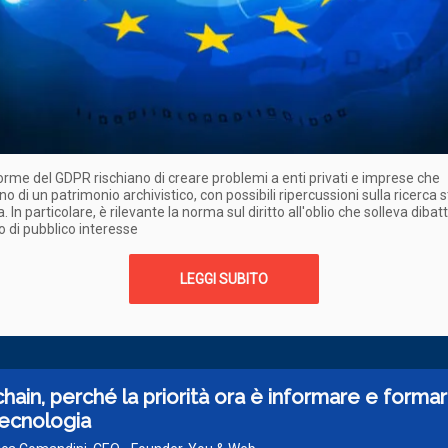
rme del GDPR rischiano di creare problemi a enti privati e imprese che
o di un patrimonio archivistico, con possibili ripercussioni sulla ricerca s
a. In particolare, è rilevante la norma sul diritto all'oblio che solleva dibatti
to di pubblico interesse
LEGGI SUBITO
hain, perché la priorità ora è informare e forma
tecnologia