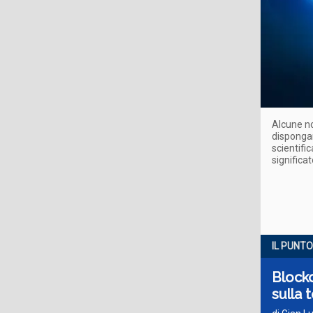
Alcune no
dispongan
scientific
significa
IL PUNTO
Blockc
sulla 