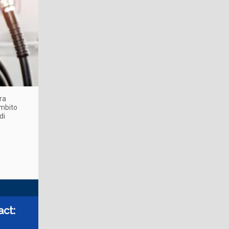
ra
ambito
di
act: