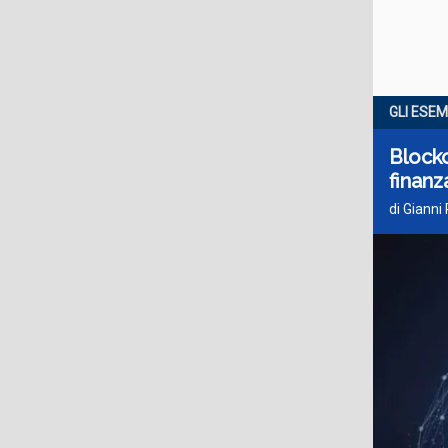
GLI ESEM
Blockch
finanz
di Gianni