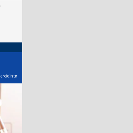
o
rcialista