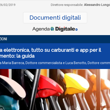
Direttore responsabile:
Alessandro Long
26/02/2019
Documenti digitali
IONI
a elettronica, tutto su carburanti e app per il
imento: la guida
a Maria Barreca, Dottore commercialista e Luca Benotto, Dottore comme