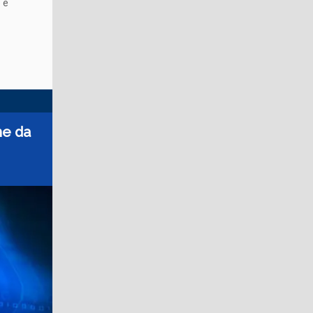
 e
me da