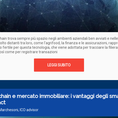
hain trova sempre più spazio negli ambienti aziendali ben avviati e nelle
olto distanti tra loro, come l'agrifood, la finanza e le assicurazioni, rap
o fertile per questa tecnologia, che viene adottata per tracciare la filiera
così come per registrare transazioni
LEGGI SUBITO
hain e mercato immobiliare: i vantaggi degli sm
act
 Marchesoni, ICO advisor