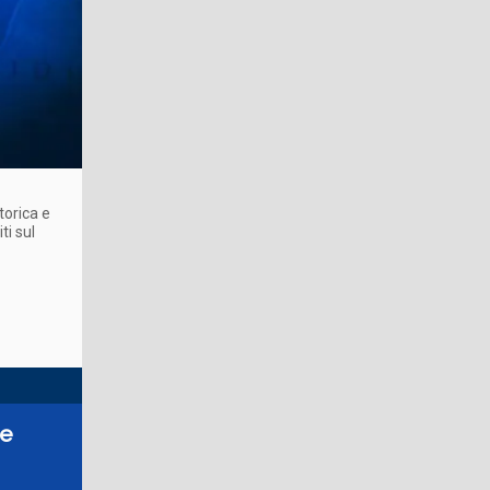
torica e
ti sul
re