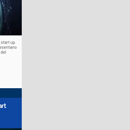
 start up.
presentano
 del
art