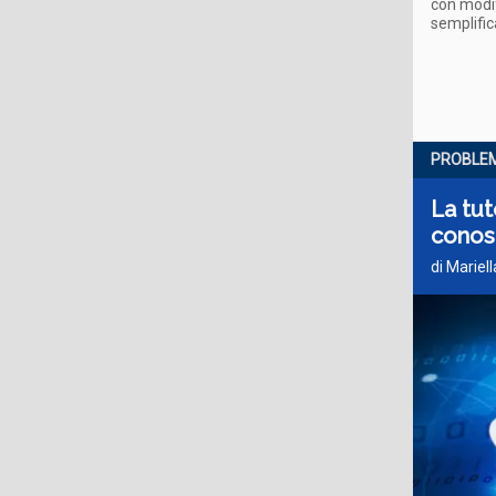
con modif
semplific
PROBLEM
La tut
conos
di Mariel