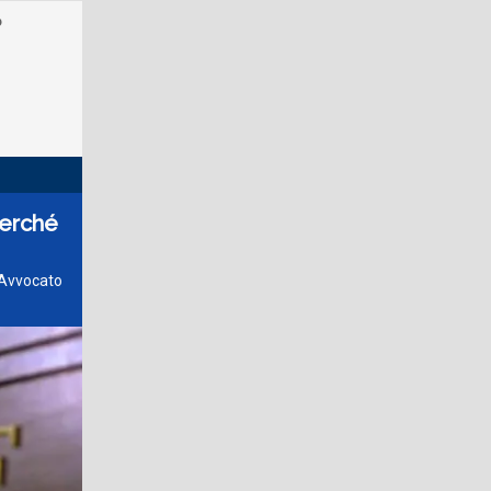
o
perché
 Avvocato