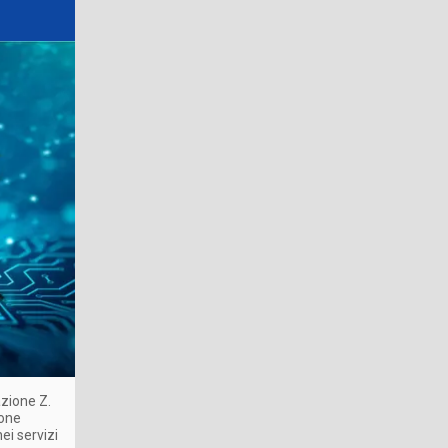
azione Z.
ione
ei servizi