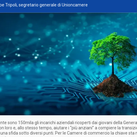
pe Tripoli, segretario generale di Unioncamere
te sono 150mila gli incarichi aziendali ricoperti dai giovani della Gener
on loro e, allo stesso tempo, aiutare i “più anziani” a compiere la transiz
è una sfida sotto diversi punti. Per le Camere di commercio la chiave sta n