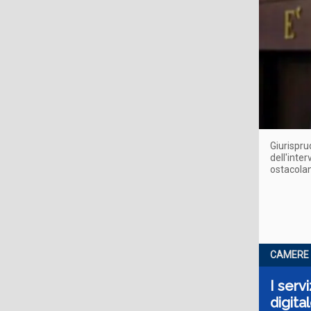
Giurispru
dell'inter
ostacolan
CAMERE 4
I serv
digita