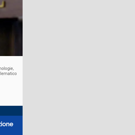
nologie,
telematico
izione