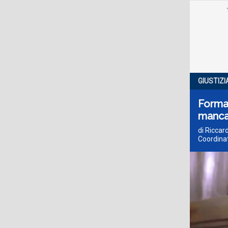
GIUSTIZI
Format
manca
di Riccar
Coordina