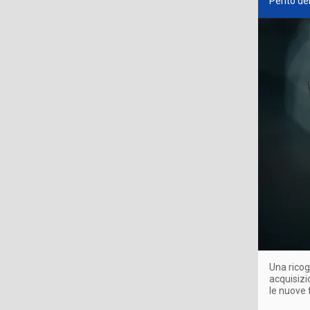
Perito de
Una ricog
acquisizio
le nuove 