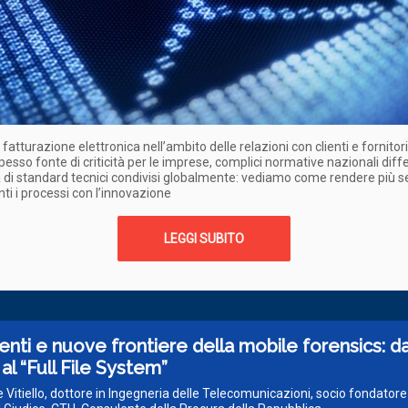
 fatturazione elettronica nell’ambito delle relazioni con clienti e fornitori
spesso fonte di criticità per le imprese, complici normative nazionali diff
 di standard tecnici condivisi globalmente: vediamo come rendere più s
nti i processi con l’innovazione
LEGGI SUBITO
nti e nuove frontiere della mobile forensics: da
 al “Full File System”
e Vitiello, dottore in Ingegneria delle Telecomunicazioni, socio fondatore 