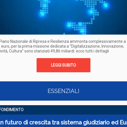
- Piano Nazionale di Ripresa e Resilienza ammonta complessivamente a
di euro, per la prima missione dedicata a “Digitalizzazione, Innovazione,
ità, Cultura” sono stanziati 49,86 miliardi: ecco tutti i dettagli
LEGGI SUBITO
ESSENZIALI
FONDIMENTO
n futuro di crescita tra sistema giudiziario ed Eu