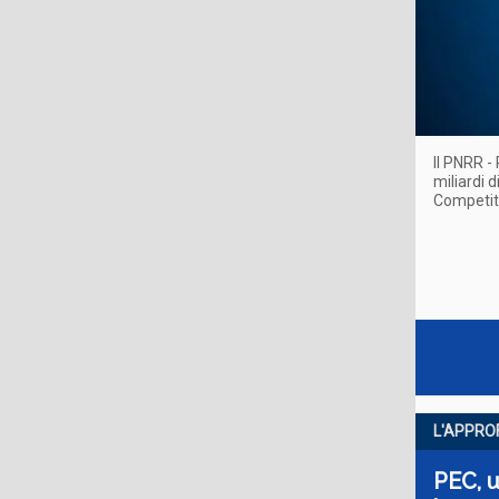
Il PNRR 
miliardi 
Competitiv
L'APPRO
PEC, u