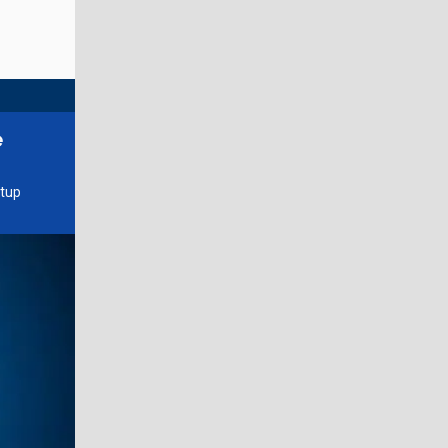
e
rtup