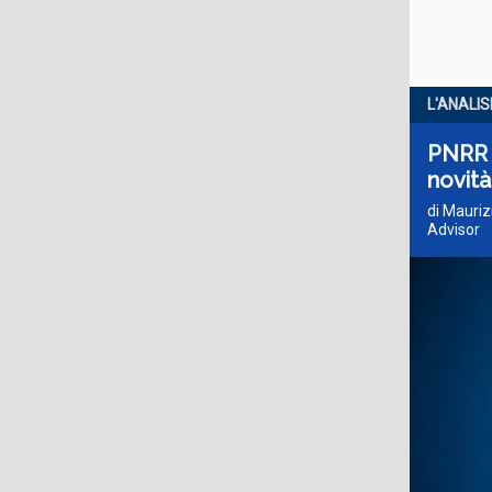
L'ANALIS
PNRR –
novità
di Mauri
Advisor