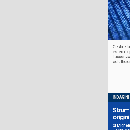
Gestire la
esteri è 
l’assenza
ed efficie
INDAGINI
Strume
origini
di Michel