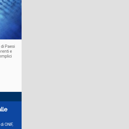
 di Paesi
erenti e
emplici
lle
di ONIF,