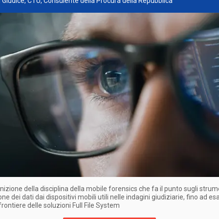
l Giudice, CTU, Consulente della Procura della Repubblica
nizione della disciplina della mobile forensics che fa il punto sugli strum
ne dei dati dai dispositivi mobili utili nelle indagini giudiziarie, fino ad 
frontiere delle soluzioni Full File System