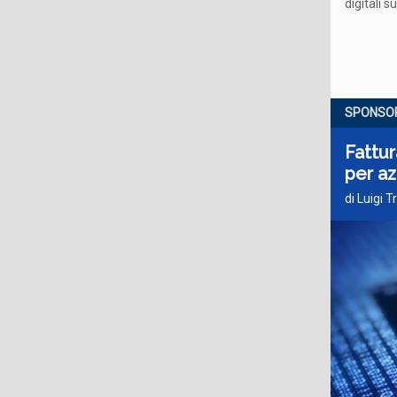
digitali s
SPONSOR
Fattur
per a
di Luigi 