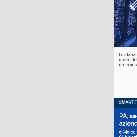
Lo stanzi
quelle de
utili a su
SMART T
PA, se
azien
di Marco 