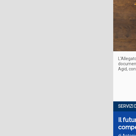
L'Allegat
document
Agid, cont
SERVIZI 
Il fut
compe
di Antoni