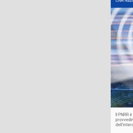
CNA Nazi
Il PNRR è
provvedim
dell'inte