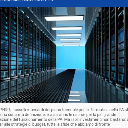
 PNRR, i tasselli mancanti del piano triennale per l'informatica nella PA 
una concreta definizione, e ci saranno le risorse per la più grande
zione del funzionamento della PA. Ma i soli investimenti non bastano: 
r alle strategie di budget, tutte le sfide che abbiamo di fronte