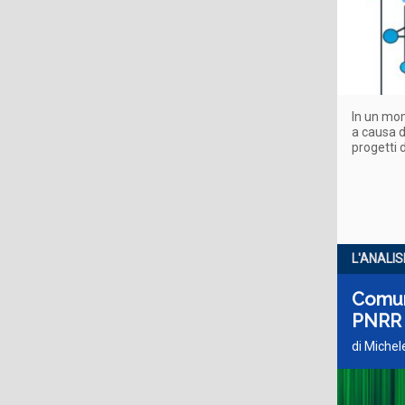
In un mom
a causa d
progetti 
L'ANALIS
Comuni
PNRR
di Michel