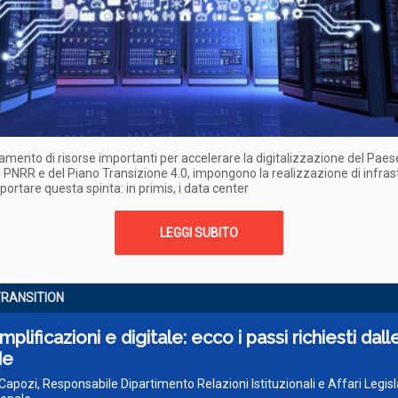
amento di risorse importanti per accelerare la digitalizzazione del Paese
l PNRR e del Piano Transizione 4.0, impongono la realizzazione di infras
pportare questa spinta: in primis, i data center
LEGGI SUBITO
RANSITION
mplificazioni e digitale: ecco i passi richiesti dall
de
Capozi, Responsabile Dipartimento Relazioni Istituzionali e Affari Legisla