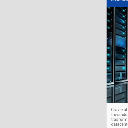
Grazie al
trovando 
trasforma
datacente