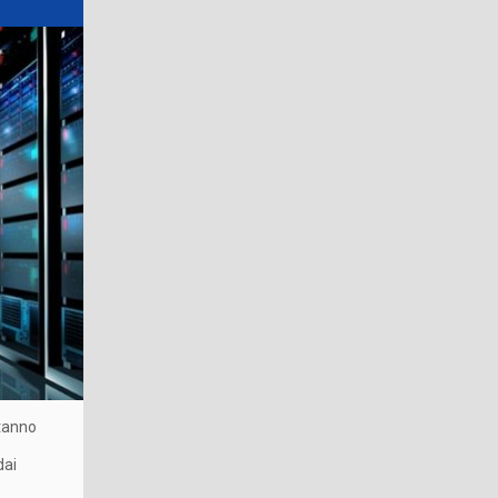
stanno
dai