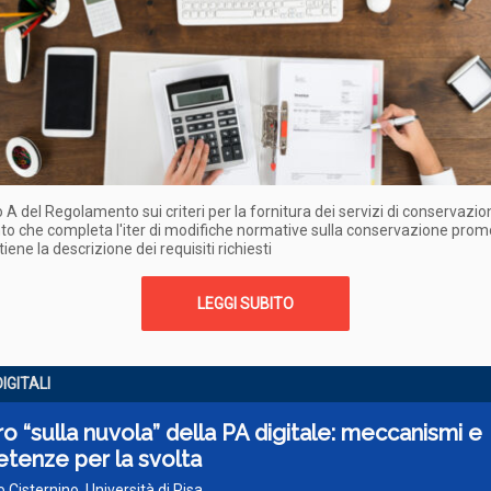
o A del Regolamento sui criteri per la fornitura dei servizi di conservazio
o che completa l'iter di modifiche normative sulla conservazione pro
iene la descrizione dei requisiti richiesti
LEGGI SUBITO
DIGITALI
uro “sulla nuvola” della PA digitale: meccanismi e
tenze per la svolta
o Cisternino, Università di Pisa