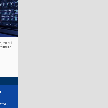
, tra cui
trutture
e
tivi -