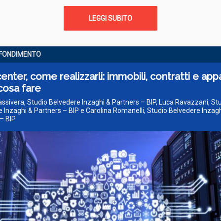
LEGGI SUBITO
FONDIMENTO
enter, come realizzarli: immobili, contratti e appa
cosa fare
Nassivera, Studio Belvedere Inzaghi & Partners – BIP, Luca Ravazzani, St
 Inzaghi & Partners – BIP e Carolina Romanelli, Studio Belvedere Inzagh
– BIP