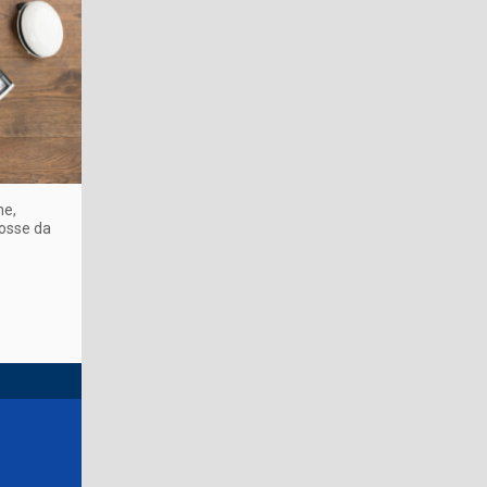
ne,
mosse da