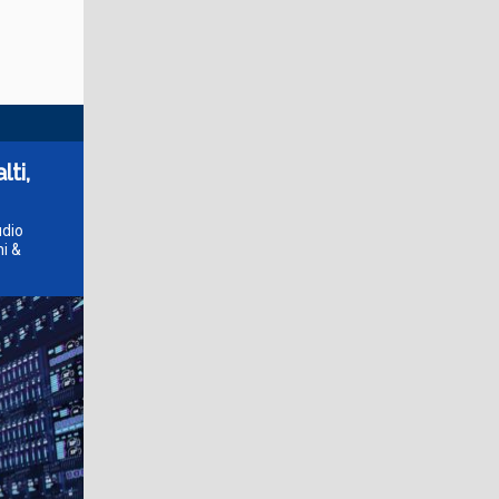
lti,
udio
i &