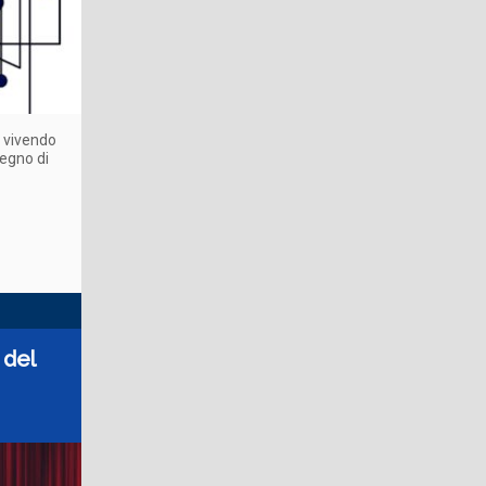
 vivendo
tegno di
 del