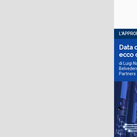
L'APPRO
Data c
ecco 
di Luigi 
Belvedere
Partners 