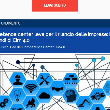
LEGGI SUBITO
FONDIMENTO
ence center leva per il rilancio delle imprese: i
ndi di Cim 4.0
 Pisino, Ceo del Competence Center CIM4.0