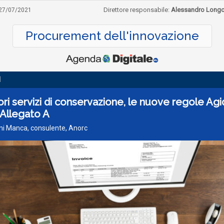
Direttore responsabile:
Alessandro Long
27/07/2021
Procurement dell'innovazione
I
ori servizi di conservazione, le nuove regole Agi
 Allegato A
ni Manca, consulente, Anorc