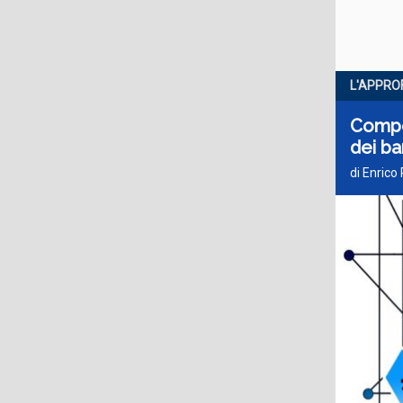
L'APPRO
Compet
dei ba
di Enrico