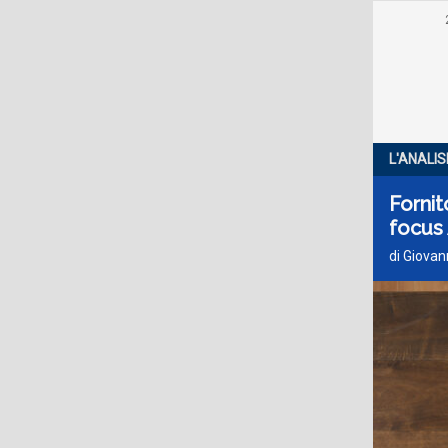
L'ANALIS
Fornit
focus
di Giovan