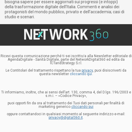
bisogna sapere per essere aggiornati sui progressi (e intoppi)
della trasformazione digitale dell’Italia. Commenti e analisi dei
protagonisti del mondo pubblico, privato e dell’accademia; casi di
studio e scenari.
Ricevi questa comunicazione perché ti sei iscritto/a alla Newsletter editoriale di
AgendaDigitale - Sanità Digitale, parte del NetworkDigital360 ed edita da
ICTandStrategy S.r.l.
Le Contitolari del trattamento rispettano la tua
privacy
, puoi disiscriverti da
questa newsletter
cliccando qui.
Ti informiamo, inoltre, che ai sensi dell’art. 130, comma 4, del D.lgs. 196/2003 e
s.m.i. – «Codice Privacy»,
puoi opporti fin da ora al trattamento dei Tuoi dati personali per finalità di
marketing generico
cliccando qui
oppure contattandoci in qualsiasi momento al seguente indirizzo e-mail:
privacy@digital360.it
.