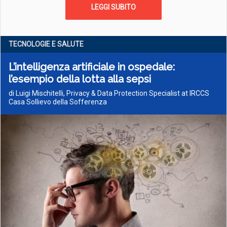
LEGGI SUBITO
TECNOLOGIE E SALUTE
L’intelligenza artificiale in ospedale:
l’esempio della lotta alla sepsi
di Luigi Mischitelli, Privacy & Data Protection Specialist at IRCCS
Casa Sollievo della Sofferenza