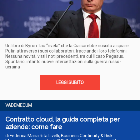
Un libro di Byron Tau “rivela” che la Cia sarebbe riuscita a spiare
Putin attraverso i suoi collaboratori, tracciando i loro telefonini.
Nessuna novità, visti i noti precedenti, tra cui il caso Pegasus.
Spuntano, intanto nuove intercettazioni sulla guerra russo-
ucraina
LEGGI SUBITO
VADEMECUM
Contratto cloud, la guida completa per
aziende: come fare
di Federica Maria Rita Livelli, Business Continuity & Risk