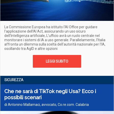
La Commissione Europea ha istituito l'AI Office per guidare
l'applicazione dell'AI Act, assicurando un uso sicuro
dell'Intelligenza artificiale, L'ufficio avrà un ruolo centrale nel
monitorare i sistemi di IA a uso generale. Parallelamente, l'Italia
affronta un dilemma sulla scelta dell'autorità nazionale per l'IA,
oscillando tra AgID e altre opzioni
LEGGI SUBITO
SICUREZZA
Che ne sarà di TikTok negli Usa? Ecco i
possibili scenari
di Antonino Mallamaci, avvocato, Co.re.com. Calabria