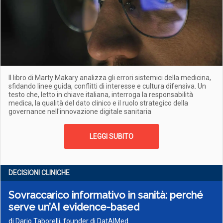
Il libro di Marty Makary analizza gli errori sistemici della medicina,
sfidando linee guida, conflitti di interesse e cultura difensiva. Un
testo che, letto in chiave italiana, interroga la responsabilità
medica, la qualità del dato clinico e il ruolo strategico della
governance nell'innovazione digitale sanitaria
LEGGI SUBITO
DECISIONI CLINICHE
Sovraccarico informativo in sanità: perché
serve un’AI evidence-based
di Dario Taborelli, founder di DatAIMed