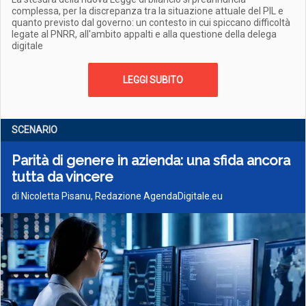
complessa, per la discrepanza tra la situazione attuale del PIL e
quanto previsto dal governo: un contesto in cui spiccano difficoltà
legate al PNRR, all'ambito appalti e alla questione della delega
digitale
LEGGI SUBITO
SCENARIO
Parità di genere in azienda: una sfida ancora
tutta da vincere
di Nicoletta Pisanu, Redazione AgendaDigitale.eu