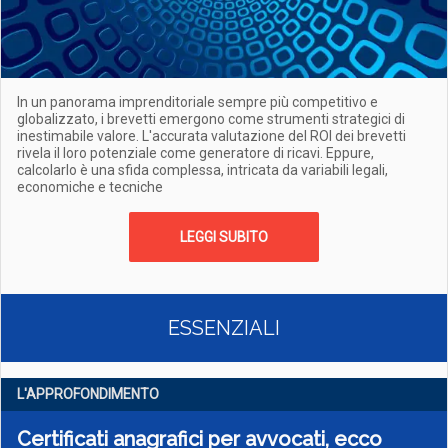
In un panorama imprenditoriale sempre più competitivo e
globalizzato, i brevetti emergono come strumenti strategici di
inestimabile valore. L'accurata valutazione del ROI dei brevetti
rivela il loro potenziale come generatore di ricavi. Eppure,
calcolarlo è una sfida complessa, intricata da variabili legali,
economiche e tecniche
LEGGI SUBITO
ESSENZIALI
L'APPROFONDIMENTO
Certificati anagrafici per avvocati, ecco