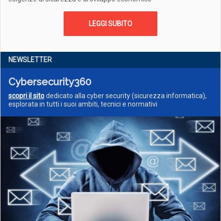
LEGGI SUBITO
NEWSLETTER
Cybersecurity360
scopri il sito
dedicato alla cyber security (sicurezza informatica),
esplorata in tutti i suoi ambiti, tecnici e normativi