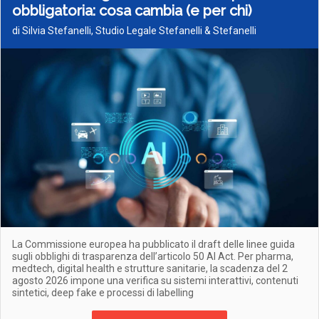
obbligatoria: cosa cambia (e per chi)
di Silvia Stefanelli, Studio Legale Stefanelli & Stefanelli
La Commissione europea ha pubblicato il draft delle linee guida
sugli obblighi di trasparenza dell’articolo 50 AI Act. Per pharma,
medtech, digital health e strutture sanitarie, la scadenza del 2
agosto 2026 impone una verifica su sistemi interattivi, contenuti
sintetici, deep fake e processi di labelling