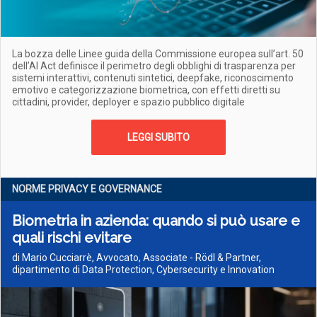
La bozza delle Linee guida della Commissione europea sull’art. 50
dell’AI Act definisce il perimetro degli obblighi di trasparenza per
sistemi interattivi, contenuti sintetici, deepfake, riconoscimento
emotivo e categorizzazione biometrica, con effetti diretti su
cittadini, provider, deployer e spazio pubblico digitale
LEGGI SUBITO
NORME PRIVACY E GOVERNANCE
Biometria in azienda: quando si può usare e
quali rischi evitare
di Mario Cucciarrè, Avvocato, Associate - Rödl & Partner,
dipartimento di Data Protection, Cybersecurity e Innovation