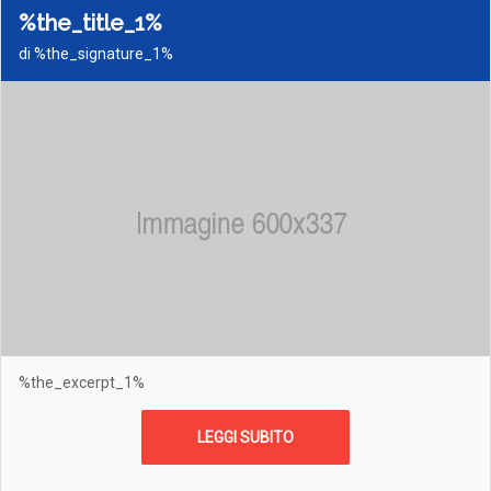
%the_title_1%
di %the_signature_1%
%the_excerpt_1%
LEGGI SUBITO