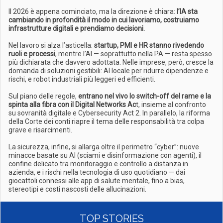
Il 2026 è appena cominciato, ma la direzione è chiara:
l’IA sta
cambiando in profondità il modo in cui lavoriamo, costruiamo
infrastrutture digitali e prendiamo decisioni.
Nel lavoro si alza l’asticella:
startup, PMI e HR stanno rivedendo
ruoli e processi
, mentre l’AI — soprattutto nella PA — resta spesso
più dichiarata che davvero adottata. Nelle imprese, però, cresce la
domanda di soluzioni gestibili: AI locale per ridurre dipendenze e
rischi, e robot industriali più leggeri ed efficienti.
Sul piano delle regole,
entrano nel vivo lo switch-off del rame e la
spinta alla fibra con il Digital Networks Ac
t, insieme al confronto
su sovranità digitale e Cybersecurity Act 2. In parallelo, la riforma
della Corte dei conti riapre il tema delle responsabilità tra colpa
grave e risarcimenti.
La sicurezza, infine, si allarga oltre il perimetro “cyber”: nuove
minacce basate su AI (sciami e disinformazione con agenti), il
confine delicato tra monitoraggio e controllo a distanza in
azienda, e i rischi nella tecnologia di uso quotidiano — dai
giocattoli connessi alle app di salute mentale, fino a bias,
stereotipi e costi nascosti delle allucinazioni.
TOP STORIES